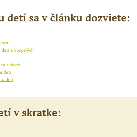
detí sa v článku dozviete:
 kazu
detí a dospelých
y na zuboch
e deti
 u detí
tí v skratke: