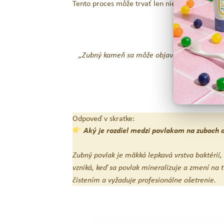
Tento proces môže trvať len niekoľko dní a vý
„Zubný kameň sa môže objaviť u dospelých aj 
Odpoveď v skratke:
Aký je rozdiel medzi povlakom na zuboc
Zubný povlak je mäkká lepkavá vrstva baktérií
vzniká, keď sa povlak mineralizuje a zmení na 
čistením a vyžaduje profesionálne ošetrenie.