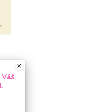
y
.
A VÁŠ
L
elným
 zuba.