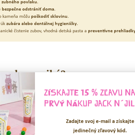
 zubného povlaku
.
é
bezpečne odstrániť doma
.
ho kameňa môžu
poškodiť sklovinu
.
rúk
zubára alebo dentálnej hygieničky
.
anické čistenie zubov, vhodná detská pasta a
preventívne prehliadk
a ako vzniká?
ZÍSKAJTE 15 % ZĽAVU N
meňa so zubným povlakom. Ide pritom o dva odlišné stavy.
PRVÝ NÁKUP
JACK N´JIL
érií, ktorá sa tvorí na zuboch každý deň. Vzniká z kúskov jedla, slín a
ch. Povlak sa tvorí niekoľko hodín po jedení a dá sa odstrániť pravid
Zadajte svoj e-mail a získajte
jedinečný zľavový kód.
 postupne spevnia zubný povlak a vytvoria tvrdú usadeninu na povrchu