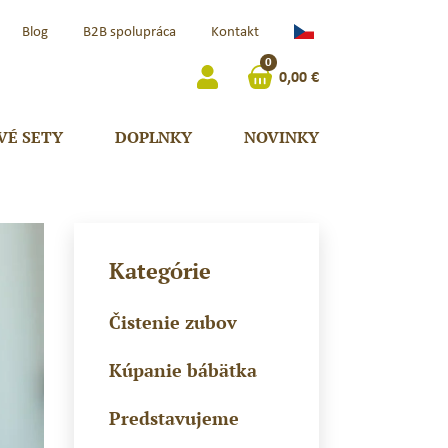
Čeština
Blog
B2B spolupráca
Kontakt
(Česká
0
Republika)
0,00
€
VÉ SETY
DOPLNKY
NOVINKY
Kategórie
Čistenie zubov
Kúpanie bábätka
Predstavujeme