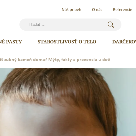
Náš príbeh
O nás
Referencie
Hľadať:
NÉ PASTY
STAROSTLIVOSŤ O TELO
DARČEKO
iť zubný kameň doma? Mýty, fakty a prevencia u detí