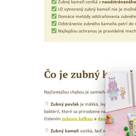
Zubný kameň vzniká z
neodstráneného
Už vytvorený zubný kameň nie je možn
Domáce metódy odstraňovania zubné
Odstránenie zubného kameňa patrí do 
Najlepšou ochranou je pravidelné mech
Čo je zubný kameň 
Najčastejšou chybou je zamieňanie zubného ka
Zubný povlak
je mäkká, lepkavá vrstva bakt
baktérií, ktoré sa prirodzene nachádzajú v ústa
čistením
zubnou kefkou
a
dentálnou niťou
.
Zubný kameň
vzniká, keď minerály zo slín