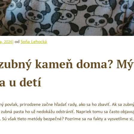
Set na prvé zúbky
Jack N´Jill Prírodná zubn
od
Soňa Lehocká
Melón / 50 g
la, 2026
)
23,85
€
15,90
€
6,65
€
s DPH
s DPH
Original
Current
ť zubný kameň doma? Mý
price
price
PRIDAŤ DO KOŠÍKA
PRIDAŤ DO KOŠÍK
was:
is:
a u detí
23,85 €.
15,90 €.
ý povlak, prirodzene začne hľadať rady, ako sa ho zbaviť. Ak sa zubn
 zubná pasta ho už nedokážu odstrániť. Napriek tomu sa často objavu
 Sú však tieto metódy bezpečné? Pozrime sa na fakty a vysvetlime si,