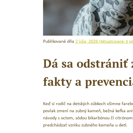
Jack N´Jill BIO detská zubná
Publikované dňa
2 júla, 2026
kefka MIX_Koala & Zajko
(Aktualizované:
6 jú
4,65
€
s DPH
Dá sa odstráni
PRIDAŤ DO KOŠÍKA
fakty a prevenci
Keď si rodič na detských zúbkoch všimne farebn
povlak zmení na zubný kameň, bežná kefka ani
návody s octom, sódou bikarbónou či citrónom.
predchádzať vzniku zubného kameňa u detí.