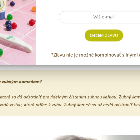
sledný zubný kameň sa už nedá odstrániť bežným čistením.
u detí, preto je pravidelná a dôkladná ústna hygiena kľúčová už od p
CHCEM ZĽAVU
zúbkov.“
*Zľavu nie je možné kombinovať s inými 
h a zubným kameňom?
, ktorá sa dá odstrániť pravidelným čistením zubnou kefkou. Zubný ka
tvrdú vrstvu, ktorá priľne k zubu. Zubný kameň sa už nedá odstrániť b