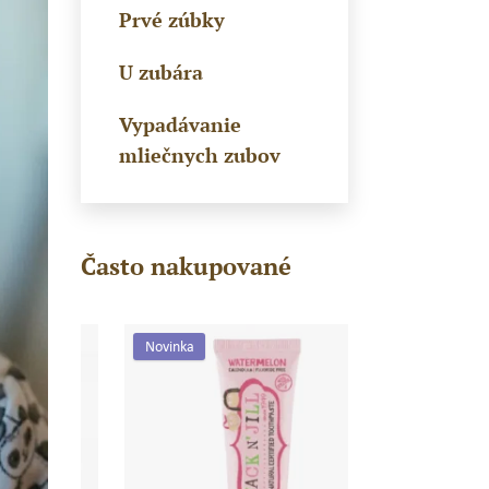
Prvé zúbky
U zubára
Vypadávanie
mliečnych zubov
Často nakupované
Novinka
Novinka