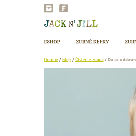
Preskočiť
na
obsah
ESHOP
ZUBNÉ KEFKY
ZUB
Domov
/
Blog
/
Čistenie zubov
/
Dá sa odstrán