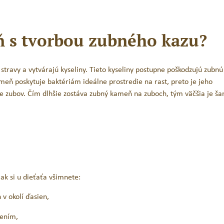
ň s tvorbou zubného kazu?
stravy a vytvárajú kyseliny. Tieto kyseliny postupne poškodzujú zubnú
meň poskytuje baktériám ideálne prostredie na rast, preto je jeho
e zubov. Čím dlhšie zostáva zubný kameň na zuboch, tým väčšia je ša
ak si u dieťaťa všimnete:
v okolí ďasien,
tením,