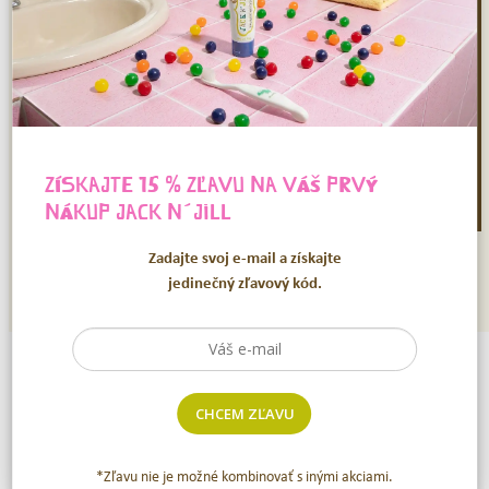
– Veronika –
ZÍSKAJTE 15 % ZĽAVU NA VÁŠ PRVÝ
NÁKUP
JACK N´JILL
Zadajte svoj e-mail a získajte
jedinečný zľavový kód.
CHCEM ZĽAVU
NAŠI PARTNERI
*Zľavu nie je možné kombinovať s inými akciami.