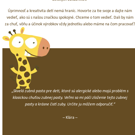
Úprimnosť a kreativita detí nemá hraníc. Hovorte za tie svoje a dajte nám
vedieť, ako sú s našou značkou spokojné. Chceme o tom vedieť. Dali by nám
za chuť, vôňu a účinok výrobkov vždy jednotku alebo máme na čom pracovať
„
Skvelá zubná pasta pre deti, ktoré sú alergické alebo majú problém s
klasickou chuťou zubnej pasty. Veľmi sa mi páči zloženie tejto zubnej
pasty a krásne čistí zuby. Určite ju môžem odporučiť.“
– Klára –