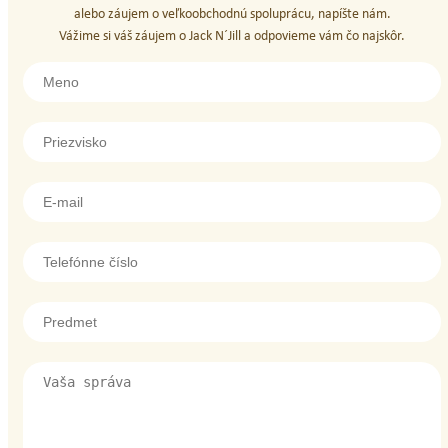
alebo záujem o veľkoobchodnú spoluprácu, napíšte nám.
Vážime si váš záujem o Jack N´Jill a odpovieme vám čo najskôr.