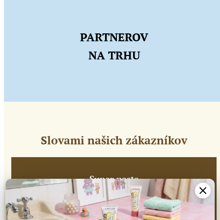
PARTNEROV
NA TRHU
Slovami našich zákazníkov
Super pasta
„Pastu na zúbky kupujem dcérke pravidelne. Som veľmi
spokojná. Ak si nevyplachne ústa nič sa nestane.“