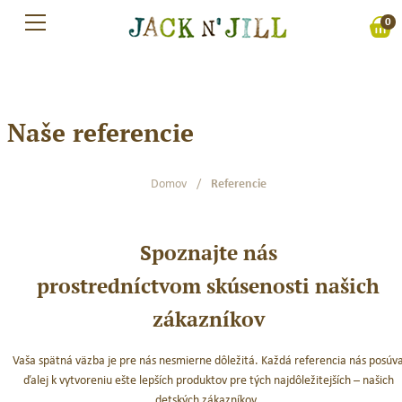
Preskočiť
0
na
obsah
Naše referencie
Domov
/
Referencie
Spoznajte nás
prostredníctvom skúsenosti našich
zákazníkov
Vaša spätná väzba je pre nás nesmierne dôležitá. Každá referencia nás posúv
ďalej k vytvoreniu ešte lepších produktov pre tých najdôležitejších – našich
detských zákazníkov.