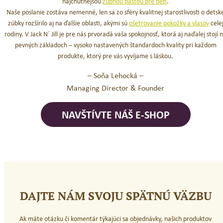
najchutnejšou
zubnou pastou pre deti
.
Naše poslanie zostáva nemenné, len sa zo sféry kvalitnej starostlivosti o detsk
zúbky rozšírilo aj na ďalšie oblasti, akými sú
ošetrovanie pokožky a vlasov
cele
rodiny. V Jack N´ Jill je pre nás prvoradá vaša spokojnosť, ktorá aj naďalej stojí 
pevných základoch – vysoko nastavených štandardoch kvality pri každom
produkte, ktorý pre vás vyvíjame s láskou.
– Soňa Lehocká –
Managing Director & Founder
NAVŠTÍVTE NÁŠ E-SHOP
DAJTE NÁM SVOJU SPÄTNÚ VÄZBU
Ak máte otázku či komentár týkajúci sa objednávky, našich produktov