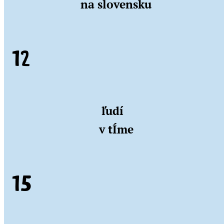
na slovensku
12
ľudí
v tÍme
15