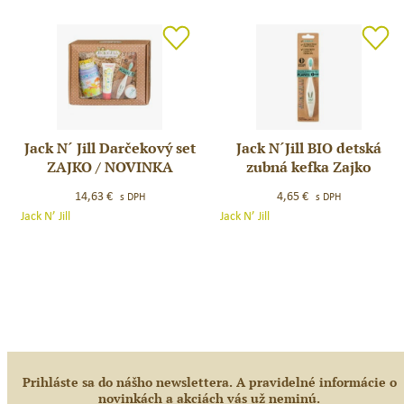
ŠTÍTOM
Jack N´ Jill Darčekový set
Jack N´Jill BIO detská
Jack
Jack
ZAJKO / NOVINKA
zubná kefka Zajko
N
N
´
´Jill
14,63
€
4,65
€
s DPH
s DPH
Jill
BIO
Jack N’ Jill
Jack N’ Jill
Darčekový
detská
set
zubná
ZAJKO
kefka
/
Zajko
NOVINKA
Prihláste sa do nášho newslettera. A pravidelné informácie o
novinkách a akciách vás už neminú.