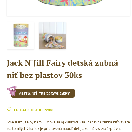
Jack N´Jill Fairy detská zubná
niť bez plastov 30ks
Veselá niť pre zdravé zúbky
PRIDAŤ K OBĽÚBENÝM
Sme si istí, že by nám ju schválila aj Zúbková víla. Zábavná zubná niť v tvare
roztomilých žirafiek je pripravená naučiť deti, ako má vyzerať správna