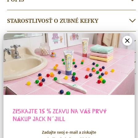
STAROSTLIVOSŤ O ZUBNÉ KEFKY
ĎALŠIE INFORMÁCIE
RECENZIE (0)
SÚVISIACE PRODUKTY
ZÍSKAJTE 15 % ZĽAVU NA VÁŠ PRVÝ
NÁKUP
JACK N´JILL
Zadajte svoj e-mail a získajte