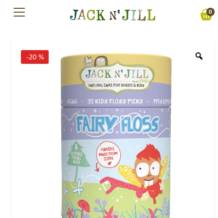
Preskočiť
0
na
obsah
-20 %