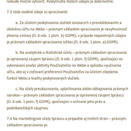
nebude možné vytvoriť. Poskytnutie ďalších údajov je dobrovoľné.
7.3 Vaše osobné údaje sú spracúvané:
a. Za účelom poskytovania služieb súvisiacich s prevádzkovaním a
obsluhou účtu na Webe – právnym základom spracúvania je nevyhnutnosť
plnenia zmluvy (čl. 6 ods. 1 písm. b) GDPR); v prípade nepovinných údajov
je právnym základom spracúvania súhlas (čl. 6 ods. 1 písm. a) GDPR).
b. Na analytické a štatistické účely – právnym základom spracúvania
je oprávnený záujem Správcu (čl. 6 ods. 1 písm. f) GDPR), spočívajúci vo
vykonávaní analýz aktivity Používateľov na Webe a spôsobu využívania
účtu, ako aj v zisťovaní preferencií Používateľov za účelom zlepšenia
funkcií Webu a kvality poskytovaných služieb.
c. Na účely preukazovania, uplatňovania alebo obhajovania právnych
nárokov – právnym základom spracúvania je oprávnený záujem Správcu
(čl. 6 ods. 1 písm. f) GDPR), spočívajúci v ochrane jeho práv a
podnikateľských záujmov.
7.4 Na marketingové účely Správcu a prípadne aj tretích strán – právnym
základom spracúvania je: