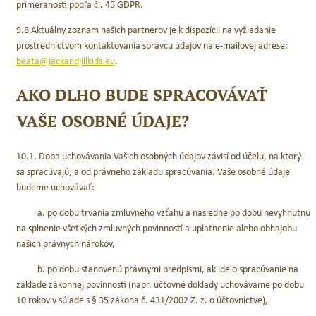
primeranosti podľa čl. 45 GDPR.
9.8 Aktuálny zoznam našich partnerov je k dispozícii na vyžiadanie
prostredníctvom kontaktovania správcu údajov na e-mailovej adrese:
beata@jackandjillkids.eu
.
AKO DLHO BUDE SPRACOVÁVAŤ
VAŠE OSOBNÉ ÚDAJE?
10.1. Doba uchovávania Vašich osobných údajov závisí od účelu, na ktorý
sa spracúvajú, a od právneho základu spracúvania. Vaše osobné údaje
budeme uchovávať:
a. po dobu trvania zmluvného vzťahu a následne po dobu nevyhnutnú
na splnenie všetkých zmluvných povinností a uplatnenie alebo obhajobu
našich právnych nárokov,
b. po dobu stanovenú právnymi predpismi, ak ide o spracúvanie na
základe zákonnej povinnosti (napr. účtovné doklady uchovávame po dobu
10 rokov v súlade s § 35 zákona č. 431/2002 Z. z. o účtovníctve),