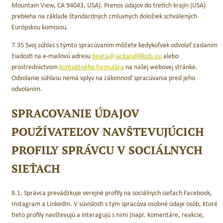
Mountain View, CA 94043, USA). Prenos údajov do tretích krajín (USA)
prebieha na základe štandardných zmluvných doložiek schválených
Európskou komisiou.
7.35 Svoj súhlas s týmto spracúvaním môžete kedykoľvek odvolať zaslaním
žiadosti na e-mailovú adresu
beata@jackandjillkids.eu
alebo
prostredníctvom
kontaktného formulára
na našej webovej stránke.
Odvolanie súhlasu nemá vplyv na zákonnosť spracúvania pred jeho
odvolaním.
SPRACOVANIE ÚDAJOV
POUŽÍVATEĽOV NAVŠTEVUJÚCICH
PROFILY SPRÁVCU V SOCIÁLNYCH
SIEŤACH
8.1. Správca prevádzkuje verejné profily na sociálnych sieťach Facebook,
Instagram a LinkedIn. V súvislosti s tým spracúva osobné údaje osôb, ktoré
tieto profily navštevujú a interagujú s nimi (napr. komentáre, reakcie,