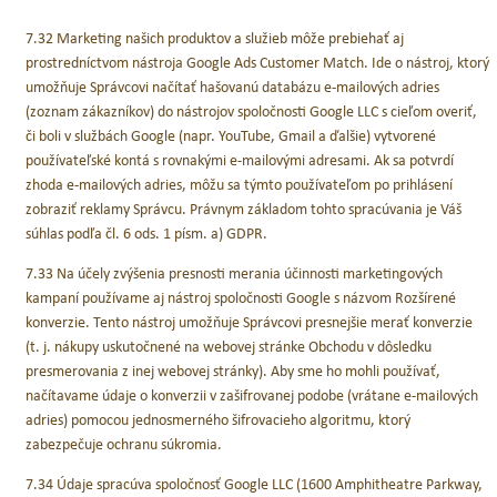
7.32 Marketing našich produktov a služieb môže prebiehať aj
prostredníctvom nástroja Google Ads Customer Match. Ide o nástroj, ktorý
umožňuje Správcovi načítať hašovanú databázu e-mailových adries
(zoznam zákazníkov) do nástrojov spoločnosti Google LLC s cieľom overiť,
či boli v službách Google (napr. YouTube, Gmail a ďalšie) vytvorené
používateľské kontá s rovnakými e-mailovými adresami. Ak sa potvrdí
zhoda e-mailových adries, môžu sa týmto používateľom po prihlásení
zobraziť reklamy Správcu. Právnym základom tohto spracúvania je Váš
súhlas podľa čl. 6 ods. 1 písm. a) GDPR.
7.33 Na účely zvýšenia presnosti merania účinnosti marketingových
kampaní používame aj nástroj spoločnosti Google s názvom Rozšírené
konverzie. Tento nástroj umožňuje Správcovi presnejšie merať konverzie
(t. j. nákupy uskutočnené na webovej stránke Obchodu v dôsledku
presmerovania z inej webovej stránky). Aby sme ho mohli používať,
načítavame údaje o konverzii v zašifrovanej podobe (vrátane e-mailových
adries) pomocou jednosmerného šifrovacieho algoritmu, ktorý
zabezpečuje ochranu súkromia.
7.34 Údaje spracúva spoločnosť Google LLC (1600 Amphitheatre Parkway,