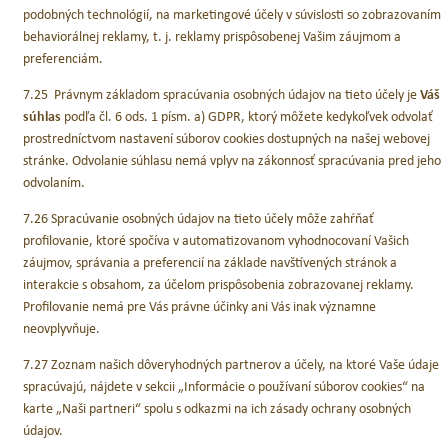
podobných technológií, na marketingové účely v súvislosti so zobrazovaním
behaviorálnej reklamy, t. j. reklamy prispôsobenej Vašim záujmom a
preferenciám.
7.25 Právnym základom spracúvania osobných údajov na tieto účely je
Váš
súhlas
podľa čl. 6 ods. 1 písm. a) GDPR, ktorý môžete kedykoľvek odvolať
prostredníctvom nastavení súborov cookies dostupných na našej webovej
stránke. Odvolanie súhlasu nemá vplyv na zákonnosť spracúvania pred jeho
odvolaním.
7.26 Spracúvanie osobných údajov na tieto účely môže zahŕňať
profilovanie, ktoré spočíva v automatizovanom vyhodnocovaní Vašich
záujmov, správania a preferencií na základe navštívených stránok a
interakcie s obsahom, za účelom prispôsobenia zobrazovanej reklamy.
Profilovanie nemá pre Vás právne účinky ani Vás inak významne
neovplyvňuje.
7.27 Zoznam našich dôveryhodných partnerov a účely, na ktoré Vaše údaje
spracúvajú, nájdete v sekcii „Informácie o používaní súborov cookies“ na
karte „Naši partneri“ spolu s odkazmi na ich zásady ochrany osobných
údajov.