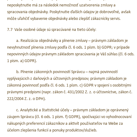
neposkytnutie má za následok nemožnosť uzatvorenia zmluvy a
spracovania objednávky. Poskytnutie ďalších údajov je dobrovoľné, avšak
môže uľahčiť vybavenie objednávky alebo zlepšiť zákaznícky servis.
7.7 Vaše osobné údaje sú spracúvané na tieto účely:
a. Realizácia objednávky a plnenie zmluvy – právnym základom je
nevyhnutnosť plnenia zmluvy podľa čl. 6 ods. 1 písm. b) GDPR; v prípade
nepovinných údajov právnym základom spracúvania je Váš súhlas (čl. 6 ods.
1 písm. a) GDPR).
b. Plnenie zákonných povinností Správcu – najmä povinností
vyplývajúcich z daňových a účtovných predpisov; právnym základom je
zákonná povinnosť podľa čl. 6 ods. 1 písm. c) GDPR v spojení s osobitnými
právnymi predpismi (napr. zákon č. 431/2002 Z. z. o účtovníctve, zákon č.
222/2004 Z. z. o DPH).
c. Analytické a štatistické účely – právnym základom je oprávnený
záujem Správcu (čl. 6 ods. 1 písm. f) GDPR), spočívajúci vo vyhodnocovaní
nákupných preferencií zákazníkov a aktivít používateľov na Webe za
účelom zlepšenia funkcií a ponuky produktov/služieb.