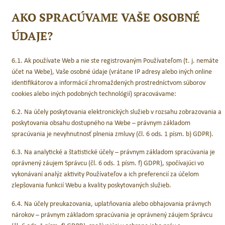
AKO SPRACÚVAME VAŠE OSOBNÉ
ÚDAJE?
6.1. Ak používate Web a nie ste registrovaným Používateľom (t. j. nemáte
účet na Webe), Vaše osobné údaje (vrátane IP adresy alebo iných online
identifikátorov a informácií zhromaždených prostredníctvom súborov
cookies alebo iných podobných technológií) spracovávame:
6.2. Na účely poskytovania elektronických služieb v rozsahu zobrazovania a
poskytovania obsahu dostupného na Webe – právnym základom
spracúvania je nevyhnutnosť plnenia zmluvy (čl. 6 ods. 1 písm. b) GDPR).
6.3. Na analytické a štatistické účely – právnym základom spracúvania je
oprávnený záujem Správcu (čl. 6 ods. 1 písm. f) GDPR), spočívajúci vo
vykonávaní analýz aktivity Používateľov a ich preferencií za účelom
zlepšovania funkcií Webu a kvality poskytovaných služieb.
6.4. Na účely preukazovania, uplatňovania alebo obhajovania právnych
nárokov – právnym základom spracúvania je oprávnený záujem Správcu