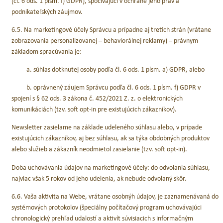
(čl. 6 ods. 1 písm. f) GDPR), spočívajúci v ochrane jeho práv a
podnikateľských záujmov.
6.5. Na marketingové účely Správcu a prípadne aj tretích strán (vrátane
zobrazovania personalizovanej – behaviorálnej reklamy) – právnym
základom spracúvania je:
a. súhlas dotknutej osoby podľa čl. 6 ods. 1 písm. a) GDPR, alebo
b. oprávnený záujem Správcu podľa čl. 6 ods. 1 písm. f) GDPR v
spojení s § 62 ods. 3 zákona č. 452/2021 Z. z. o elektronických
komunikáciách (tzv. soft opt-in pre existujúcich zákazníkov).
Newsletter zasielame na základe udeleného súhlasu alebo, v prípade
existujúcich zákazníkov, aj bez súhlasu, ak sa týka obdobných produktov
alebo služieb a zákazník neodmietol zasielanie (tzv. soft opt-in).
Doba uchovávania údajov na marketingové účely: do odvolania súhlasu,
najviac však 5 rokov od jeho udelenia, ak nebude odvolaný skôr.
6.6. Vaša aktivita na Webe, vrátane osobnýh údajov, je zaznamenávaná do
systémových protokolov (špeciálny počítačový program uchovávajúci
chronologický prehľad udalostí a aktivít súvisiacich s informačným