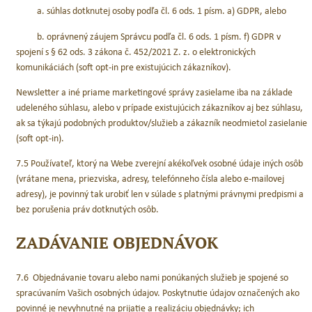
a. súhlas dotknutej osoby podľa čl. 6 ods. 1 písm. a) GDPR, alebo
b. oprávnený záujem Správcu podľa čl. 6 ods. 1 písm. f) GDPR v
spojení s § 62 ods. 3 zákona č. 452/2021 Z. z. o elektronických
komunikáciách (soft opt-in pre existujúcich zákazníkov).
Newsletter a iné priame marketingové správy zasielame iba na základe
udeleného súhlasu, alebo v prípade existujúcich zákazníkov aj bez súhlasu,
ak sa týkajú podobných produktov/služieb a zákazník neodmietol zasielanie
(soft opt-in).
7.5 Používateľ, ktorý na Webe zverejní akékoľvek osobné údaje iných osôb
(vrátane mena, priezviska, adresy, telefónneho čísla alebo e-mailovej
adresy), je povinný tak urobiť len v súlade s platnými právnymi predpismi a
bez porušenia práv dotknutých osôb.
ZADÁVANIE OBJEDNÁVOK
7.6 Objednávanie tovaru alebo nami ponúkaných služieb je spojené so
spracúvaním Vašich osobných údajov. Poskytnutie údajov označených ako
povinné je nevyhnutné na prijatie a realizáciu objednávky; ich