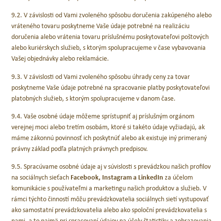
9.2. V závislosti od Vami zvoleného spôsobu doručenia zakúpeného alebo
vráteného tovaru poskytneme Vaše údaje potrebné na realizáciu
doručenia alebo vrátenia tovaru príslušnému poskytovateľovi poštových
alebo kuriérskych služieb, s ktorým spolupracujeme v čase vybavovania
Vašej objednávky alebo reklamácie.
9.3. V závislosti od Vami zvoleného spôsobu úhrady ceny za tovar
poskytneme Vaše údaje potrebné na spracovanie platby poskytovateľovi
platobných služieb, s ktorým spolupracujeme v danom čase.
9.4. Vaše osobné údaje môžeme sprístupniť aj príslušným orgánom
verejnej moci alebo tretím osobám, ktoré si takéto údaje vyžiadajú, ak
máme zákonnú povinnosť ich poskytnúť alebo ak existuje iný primeraný
právny základ podľa platných právnych predpisov.
9.5. Spracúvame osobné údaje aj v súvislosti s prevádzkou našich profilov
na sociálnych sieťach
Facebook, Instagram a LinkedIn
za účelom
komunikácie s používateľmi a marketingu našich produktov a služieb. V
rámci týchto činností môžu prevádzkovatelia sociálnych sietí vystupovať
ako samostatní prevádzkovatelia alebo ako spoloční prevádzkovatelia s
nami, a to najmä pri spracovaní údajov na účely štatistiky a zobrazovania