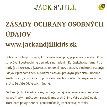
Preskočiť
0
na
obsah
ZÁSADY OCHRANY OSOBNÝCH
ÚDAJOV
www.jackandjillkids.sk
Ochrana osobných údajov, ktoré nám zverujete, je pre nás prioritou. Pri ich
spracúvaní postupujeme v súlade s nariadením Európskeho parlamentu a
Rady (EÚ) 2016/679 (GDPR), zákonom č. 18/2018 Z. z. o ochrane osobných
údajov v platnom znení a ďalšími platnými právnymi predpismi. Robíme
všetko preto, aby ste sa pri používaní našich služieb cítili bezpečne a mali
istotu, že Vaše údaje sú chránené.
Cieľom týchto Zásad ochrany osobných údajov je jasne a zrozumiteľne
vysvetliť, akým spôsobom spracúvame a chránime Vaše osobné údaje,
ktoré nám poskytnete pri používaní našej internetovej stránky