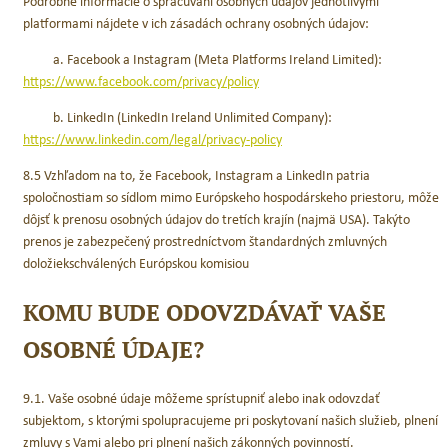
Podrobné informácie o spracúvaní osobných údajov jednotlivými
platformami nájdete v ich zásadách ochrany osobných údajov:
a. Facebook a Instagram (Meta Platforms Ireland Limited):
https://www.facebook.com/privacy/policy
b. LinkedIn (LinkedIn Ireland Unlimited Company):
https://www.linkedin.com/legal/privacy-policy
8.5 Vzhľadom na to, že Facebook, Instagram a LinkedIn patria
spoločnostiam so sídlom mimo Európskeho hospodárskeho priestoru, môže
dôjsť k prenosu osobných údajov do tretích krajín (najmä USA). Takýto
prenos je zabezpečený prostredníctvom štandardných zmluvných
doložiekschválených Európskou komisiou
KOMU BUDE ODOVZDÁVAŤ VAŠE
OSOBNÉ ÚDAJE?
9.1. Vaše osobné údaje môžeme sprístupniť alebo inak odovzdať
subjektom, s ktorými spolupracujeme pri poskytovaní našich služieb, plnení
zmluvy s Vami alebo pri plnení našich zákonných povinností.