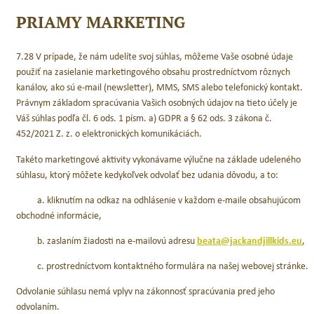
PRIAMY MARKETING
7.28 V prípade, že nám udelíte svoj súhlas, môžeme Vaše osobné údaje
použiť na zasielanie marketingového obsahu prostredníctvom rôznych
kanálov, ako sú e-mail (newsletter), MMS, SMS alebo telefonický kontakt.
Právnym základom spracúvania Vašich osobných údajov na tieto účely je
Váš súhlas podľa čl. 6 ods. 1 písm. a) GDPR a § 62 ods. 3 zákona č.
452/2021 Z. z. o elektronických komunikáciách.
Takéto marketingové aktivity vykonávame výlučne na základe udeleného
súhlasu, ktorý môžete kedykoľvek odvolať bez udania dôvodu, a to:
a. kliknutím na odkaz na odhlásenie v každom e-maile obsahujúcom
obchodné informácie,
b. zaslaním žiadosti na e-mailovú adresu
beata@jackandjillkids.eu
,
c. prostredníctvom kontaktného formulára na našej webovej stránke.
Odvolanie súhlasu nemá vplyv na zákonnosť spracúvania pred jeho
odvolaním.