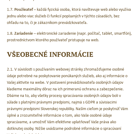
1.7.
Používateľ
– každá fyzická osoba, ktorá navštevuje web alebo využíva
jednu alebo viac služieb či funkcií popísaných v týchto zásadách, bez
ohľadu na to, či je zákazníkom prevádzkovateľa.
1.8.
Zariadenie
– elektronické zariadenie (napr. počítač, tablet, smartfón),
prostredníctvom ktorého používateľ pristupuje na web.
VŠEOBECNÉ INFORMÁCIE
2.1. V súvislosti s používaním webovej stránky zhromažďujeme osobné
údaje potrebné na poskytovanie ponúkaných služieb, ako aj informácie o
Vašej aktivite na webe. V postavení prevádzkovateľa osobných údajov
kladieme maximálny dôraz na ich primeranú ochranu a zabezpečenie.
Dbáme na to, aby všetky procesy spracúvania osobných údajov boli v
súlade s platnými právnymi predpismi, najmä s GDPR a súvisiacimi
právnymi predpismi Slovenskej republiky. Naším cieľom je poskytnúť Vám
úplné a zrozumiteľné informácie o tom, ako Vaše osobné údaje
spracúvame, a umožniť Vám efektívne uplatňovať Vaše práva ako
dotknutej osoby. Nižšie uvádzame podrobné informácie o spracúvaní