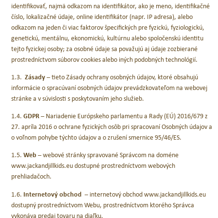
identifikovať, najmä odkazom na identifikátor, ako je meno, identifikačné
číslo, lokalizačné údaje, online identifikátor (napr. IP adresa), alebo
odkazom na jeden či viac faktorov špecifických pre fyzickú, fyziologickú,
genetickú, mentálnu, ekonomickú, kultúrnu alebo spoločenskú identitu
tejto fyzickej osoby; za osobné údaje sa považujú aj údaje zozbierané
prostredníctvom súborov cookies alebo iných podobných technológií.
1.3.
Zásady
– tieto Zásady ochrany osobných údajov, ktoré obsahujú
informácie o spracúvaní osobných údajov prevádzkovateľom na webovej
stránke a v súvislosti s poskytovaním jeho služieb.
1.4.
GDPR
– Nariadenie Európskeho parlamentu a Rady (EÚ) 2016/679 z
27. apríla 2016 o ochrane fyzických osôb pri spracovaní Osobných údajov a
o voľnom pohybe týchto údajov a o zrušení smernice 95/46/ES.
1.5.
Web
– webové stránky spravované Správcom na doméne
www.jackandjillkids.eu dostupné prostredníctvom webových
prehliadačoch.
1.6.
Internetový obchod
– internetový obchod www.jackandjillkids.eu
dostupný prostredníctvom Webu, prostredníctvom ktorého Správca
vykonáva predaj tovaru na diaľku.