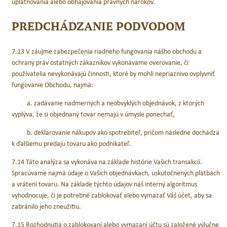
uplatňovania alebo obhajovania právnych nárokov.
PREDCHÁDZANIE PODVODOM
7.13 V záujme zabezpečenia riadneho fungovania nášho obchodu a
ochrany práv ostatných zákazníkov vykonávame overovanie, či
používatelia nevykonávajú činnosti, ktoré by mohli nepriaznivo ovplyvniť
fungovanie Obchodu, najmä:
a. zadávanie nadmerných a neobvyklých objednávok, z ktorých
vyplýva, že si objednaný tovar nemajú v úmysle ponechať,
b. deklarovanie nákupov ako spotrebiteľ, pričom následne dochádza
k ďalšiemu predaju tovaru ako podnikateľ.
7.14 Táto analýza sa vykonáva na základe histórie Vašich transakcií.
Spracúvame najmä údaje o Vašich objednávkach, uskutočnených platbách
a vrátení tovaru. Na základe týchto údajov náš interný algoritmus
vyhodnocuje, či je potrebné zablokovať alebo vymazať Váš účet, aby sa
zabránilo jeho zneužitiu.
7.15 Rozhodnutia o zablokovaní alebo vymazaní účtu sú založené výlučne