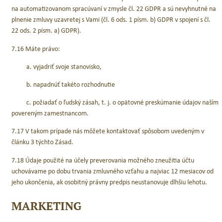
na automatizovanom spracúvaní v zmysle čl. 22 GDPR a sú nevyhnutné na
plnenie zmluvy uzavretej s Vami (čl. 6 ods. 1 písm. b) GDPR v spojení s čl.
22 ods. 2 písm. a) GDPR).
7.16 Máte právo:
a. vyjadriť svoje stanovisko,
b. napadnúť takéto rozhodnutie
c. požiadať o ľudský zásah, t. j. o opätovné preskúmanie údajov naším
povereným zamestnancom.
7.17 V takom prípade nás môžete kontaktovať spôsobom uvedeným v
článku 3 týchto Zásad.
7.18 Údaje použité na účely preverovania možného zneužitia účtu
uchovávame po dobu trvania zmluvného vzťahu a najviac 12 mesiacov od
jeho ukončenia, ak osobitný právny predpis neustanovuje dlhšiu lehotu.
MARKETING