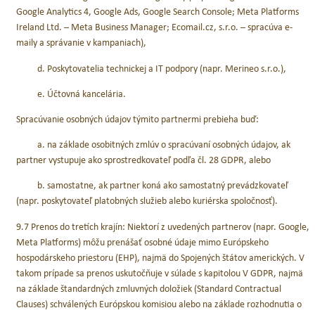
Google Analytics 4, Google Ads, Google Search Console; Meta Platforms
Ireland Ltd. – Meta Business Manager; Ecomail.cz, s.r.o. – spracúva e-
maily a správanie v kampaniach),
d. Poskytovatelia technickej a IT podpory (napr. Merineo s.r.o.),
e. Účtovná kancelária.
Spracúvanie osobných údajov týmito partnermi prebieha buď:
a. na základe osobitných zmlúv o spracúvaní osobných údajov, ak
partner vystupuje ako sprostredkovateľ podľa čl. 28 GDPR, alebo
b. samostatne, ak partner koná ako samostatný prevádzkovateľ
(napr. poskytovateľ platobných služieb alebo kuriérska spoločnosť).
9.7 Prenos do tretích krajín: Niektorí z uvedených partnerov (napr. Google,
Meta Platforms) môžu prenášať osobné údaje mimo Európskeho
hospodárskeho priestoru (EHP), najmä do Spojených štátov amerických. V
takom prípade sa prenos uskutočňuje v súlade s kapitolou V GDPR, najmä
na základe štandardných zmluvných doložiek (Standard Contractual
Clauses) schválených Európskou komisiou alebo na základe rozhodnutia o