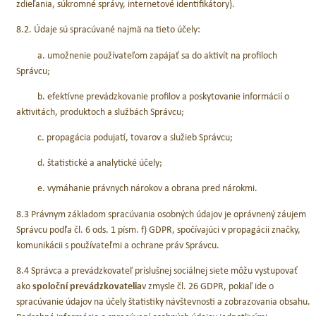
zdieľania, súkromné správy, internetové identifikátory).
8.2. Údaje sú spracúvané najmä na tieto účely:
a. umožnenie používateľom zapájať sa do aktivít na profiloch
Správcu;
b. efektívne prevádzkovanie profilov a poskytovanie informácií o
aktivitách, produktoch a službách Správcu;
c. propagácia podujatí, tovarov a služieb Správcu;
d. štatistické a analytické účely;
e. vymáhanie právnych nárokov a obrana pred nárokmi.
8.3 Právnym základom spracúvania osobných údajov je oprávnený záujem
Správcu podľa čl. 6 ods. 1 písm. f) GDPR, spočívajúci v propagácii značky,
komunikácii s používateľmi a ochrane práv Správcu.
8.4 Správca a prevádzkovateľ príslušnej sociálnej siete môžu vystupovať
ako
spoloční prevádzkovatelia
v zmysle čl. 26 GDPR, pokiaľ ide o
spracúvanie údajov na účely štatistiky návštevnosti a zobrazovania obsahu.