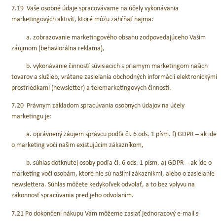
7.19 Vaše osobné údaje spracovávame na účely vykonávania
marketingových aktivít, ktoré môžu zahŕňať najmä:
a. zobrazovanie marketingového obsahu zodpovedajúceho Vašim
záujmom (behaviorálna reklama),
b. vykonávanie činností súvisiacich s priamym marketingom našich
tovarov a služieb, vrátane zasielania obchodných informácií elektronickými
prostriedkami (newsletter) a telemarketingových činností.
7.20 Právnym základom spracúvania osobných údajov na účely
marketingu je:
a. oprávnený záujem správcu podľa čl. 6 ods. 1 písm. f) GDPR – ak ide
o marketing voči našim existujúcim zákazníkom,
b. súhlas dotknutej osoby podľa čl. 6 ods. 1 písm. a) GDPR – ak ide o
marketing voči osobám, ktoré nie sú našimi zákazníkmi, alebo o zasielanie
newslettera. Súhlas môžete kedykoľvek odvolať, a to bez vplyvu na
zákonnosť spracúvania pred jeho odvolaním.
7.21 Po dokončení nákupu Vám môžeme zaslať jednorazový e-mail s