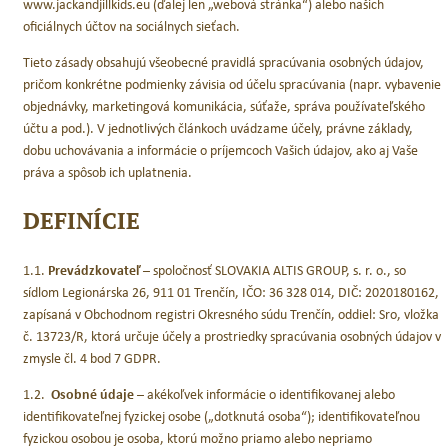
www.jackandjillkids.eu (ďalej len „webová stránka“) alebo našich
oficiálnych účtov na sociálnych sieťach.
Tieto zásady obsahujú všeobecné pravidlá spracúvania osobných údajov,
pričom konkrétne podmienky závisia od účelu spracúvania (napr. vybavenie
objednávky, marketingová komunikácia, súťaže, správa používateľského
účtu a pod.). V jednotlivých článkoch uvádzame účely, právne základy,
dobu uchovávania a informácie o príjemcoch Vašich údajov, ako aj Vaše
práva a spôsob ich uplatnenia.
DEFINÍCIE
1.1.
Prevádzkovateľ
– spoločnosť SLOVAKIA ALTIS GROUP, s. r. o., so
sídlom Legionárska 26, 911 01 Trenčín, IČO: 36 328 014, DIČ: 2020180162,
zapísaná v Obchodnom registri Okresného súdu Trenčín, oddiel: Sro, vložka
č. 13723/R, ktorá určuje účely a prostriedky spracúvania osobných údajov v
zmysle čl. 4 bod 7 GDPR.
1.2.
Osobné údaje
– akékoľvek informácie o identifikovanej alebo
identifikovateľnej fyzickej osobe („dotknutá osoba“); identifikovateľnou
fyzickou osobou je osoba, ktorú možno priamo alebo nepriamo