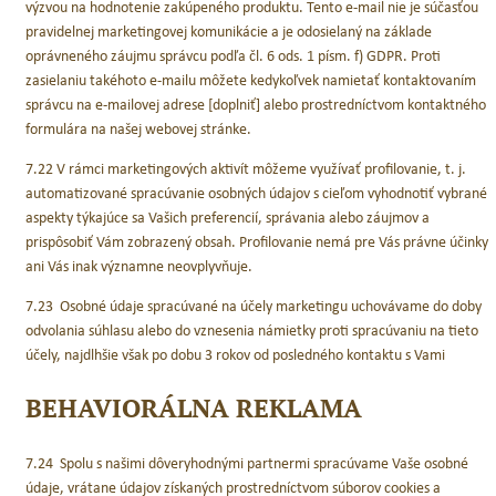
výzvou na hodnotenie zakúpeného produktu. Tento e-mail nie je súčasťou
pravidelnej marketingovej komunikácie a je odosielaný na základe
oprávneného záujmu správcu podľa čl. 6 ods. 1 písm. f) GDPR. Proti
zasielaniu takéhoto e-mailu môžete kedykoľvek namietať kontaktovaním
správcu na e-mailovej adrese [doplniť] alebo prostredníctvom kontaktného
formulára na našej webovej stránke.
7.22 V rámci marketingových aktivít môžeme využívať profilovanie, t. j.
automatizované spracúvanie osobných údajov s cieľom vyhodnotiť vybrané
aspekty týkajúce sa Vašich preferencií, správania alebo záujmov a
prispôsobiť Vám zobrazený obsah. Profilovanie nemá pre Vás právne účinky
ani Vás inak významne neovplyvňuje.
7.23 Osobné údaje spracúvané na účely marketingu uchovávame do doby
odvolania súhlasu alebo do vznesenia námietky proti spracúvaniu na tieto
účely, najdlhšie však po dobu 3 rokov od posledného kontaktu s Vami
BEHAVIORÁLNA REKLAMA
7.24 Spolu s našimi dôveryhodnými partnermi spracúvame Vaše osobné
údaje, vrátane údajov získaných prostredníctvom súborov cookies a