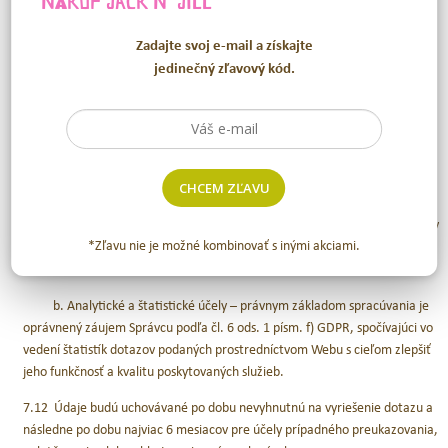
NÁKUP
JACK N´JILL
7.10 Ponúkame možnosť kontaktovať nás prostredníctvom kontaktného
formulára na Webe. Použitie formulára si vyžaduje poskytnutie osobných
Zadajte svoj e-mail a získajte
údajov potrebných na to, aby sme Vás mohli kontaktovať a odpovedať na
jedinečný zľavový kód.
Váš dotaz. Poskytnutie údajov označených ako povinné je nevyhnutné na
prijatie a vybavenie dotazu; ak ich neposkytnete, nebude možné dotaz
spracovať. Poskytnutie iných údajov (napr. v obsahu správy) je dobrovoľné.
7.11 Vaše osobné údaje spracúvame na tieto účely:
CHCEM ZĽAVU
a. Identifikácia a vybavenie dotazu – právnym základom spracúvania
je oprávnený záujem Správcu podľa čl. 6 ods. 1 písm. f) GDPR, spočívajúci v
*Zľavu nie je možné kombinovať s inými akciami.
potrebe riešiť prijaté otázky, podnety a sťažnosti a viesť korešpondenciu
adresovanú Správcovi v súvislosti s jeho podnikateľskou činnosťou.
b. Analytické a štatistické účely – právnym základom spracúvania je
oprávnený záujem Správcu podľa čl. 6 ods. 1 písm. f) GDPR, spočívajúci vo
vedení štatistík dotazov podaných prostredníctvom Webu s cieľom zlepšiť
jeho funkčnosť a kvalitu poskytovaných služieb.
7.12 Údaje budú uchovávané po dobu nevyhnutnú na vyriešenie dotazu a
následne po dobu najviac 6 mesiacov pre účely prípadného preukazovania,