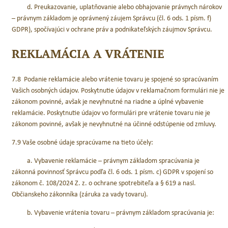
d. Preukazovanie, uplatňovanie alebo obhajovanie právnych nárokov
– právnym základom je oprávnený záujem Správcu (čl. 6 ods. 1 písm. f)
GDPR), spočívajúci v ochrane práv a podnikateľských záujmov Správcu.
REKLAMÁCIA A VRÁTENIE
7.8 Podanie reklamácie alebo vrátenie tovaru je spojené so spracúvaním
Vašich osobných údajov. Poskytnutie údajov v reklamačnom formulári nie je
zákonom povinné, avšak je nevyhnutné na riadne a úplné vybavenie
reklamácie. Poskytnutie údajov vo formulári pre vrátenie tovaru nie je
zákonom povinné, avšak je nevyhnutné na účinné odstúpenie od zmluvy.
7.9 Vaše osobné údaje spracúvame na tieto účely:
a. Vybavenie reklamácie – právnym základom spracúvania je
zákonná povinnosť Správcu podľa čl. 6 ods. 1 písm. c) GDPR v spojení so
zákonom č. 108/2024 Z. z. o ochrane spotrebiteľa a § 619 a nasl.
Občianskeho zákonníka (záruka za vady tovaru).
b. Vybavenie vrátenia tovaru – právnym základom spracúvania je: