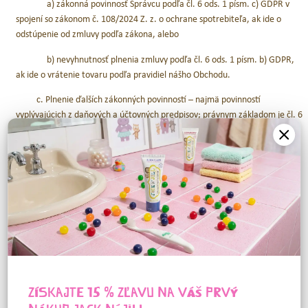
a) zákonná povinnosť Správcu podľa čl. 6 ods. 1 písm. c) GDPR v
spojení so zákonom č. 108/2024 Z. z. o ochrane spotrebiteľa, ak ide o
odstúpenie od zmluvy podľa zákona, alebo
b) nevyhnutnosť plnenia zmluvy podľa čl. 6 ods. 1 písm. b) GDPR,
ak ide o vrátenie tovaru podľa pravidiel nášho Obchodu.
c. Plnenie ďalších zákonných povinností – najmä povinností
vyplývajúcich z daňových a účtovných predpisov; právnym základom je čl. 6
ods. 1 písm. c) GDPR v spojení so zákonom č. 431/2002 Z. z. o účtovníctve
a zákonom č. 222/2004 Z. z. o dani z pridanej hodnoty.
d. Analytické a štatistické účely – právnym základom je oprávnený
záujem Správcu podľa čl. 6 ods. 1 písm. f) GDPR, spočívajúci vo
vyhodnocovaní činností zákazníkov a zlepšovaní ponúkaných služieb.
e. Preukazovanie, uplatňovanie alebo obhajovanie právnych nárokov
– právnym základom je oprávnený záujem Správcu podľa čl. 6 ods. 1 písm.
f) GDPR, spočívajúci v ochrane práv a podnikateľských záujmov Správ
KONTAKTNÝ FORMULÁR
ZÍSKAJTE 15 % ZĽAVU NA VÁŠ PRVÝ