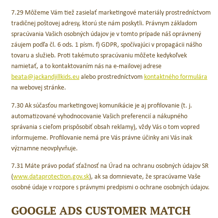
7.29 Môžeme Vám tiež zasielať marketingové materiály prostredníctvom
tradičnej poštovej adresy, ktorú ste nám poskytli. Právnym základom
spracúvania Vašich osobných údajov je v tomto prípade náš oprávnený
záujem podľa čl. 6 ods. 1 písm. f) GDPR, spočívajúci v propagácii nášho
tovaru a služieb. Proti takémuto spracúvaniu môžete kedykoľvek
namietať, a to kontaktovaním nás na e-mailovej adrese
beata@jackandjillkids.eu
alebo prostredníctvom
kontaktného formulára
na webovej stránke.
7.30 Ak súčasťou marketingovej komunikácie je aj profilovanie (t. j.
automatizované vyhodnocovanie Vašich preferencií a nákupného
správania s cieľom prispôsobiť obsah reklamy), vždy Vás o tom vopred
informujeme. Profilovanie nemá pre Vás právne účinky ani Vás inak
významne neovplyvňuje.
7.31 Máte právo podať sťažnosť na Úrad na ochranu osobných údajov SR
(
www.dataprotection.gov.sk
), ak sa domnievate, že spracúvame Vaše
osobné údaje v rozpore s právnymi predpismi o ochrane osobných údajov.
GOOGLE ADS CUSTOMER MATCH