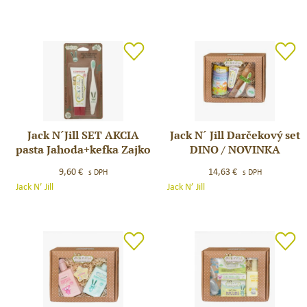
Darčekový
set
set
MOJKO
OPICA
/
NOVINKA
Jack N´Jill SET AKCIA
Jack N´ Jill Darčekový set
Jack
Jack
pasta Jahoda+kefka Zajko
DINO / NOVINKA
N
N
´Jill
´
9,60
€
14,63
€
s DPH
s DPH
SET
Jill
Jack N’ Jill
Jack N’ Jill
AKCIA
Darčekový
pasta
set
Jahoda+kefka
DINO
Zajko
/
NOVINKA