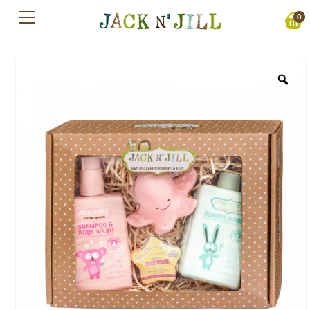
Preskočiť
0
na
obsah