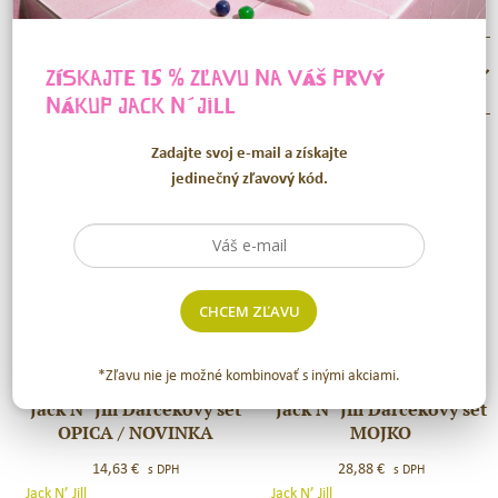
ZÍSKAJTE 15 % ZĽAVU NA VÁŠ PRVÝ
RECENZIE (0)
NÁKUP
JACK N´JILL
Zadajte svoj e-mail a získajte
SÚVISIACE PRODUKTY
jedinečný zľavový kód.
CHCEM ZĽAVU
*Zľavu nie je možné kombinovať s inými akciami.
Jack N´ Jill Darčekový set
Jack N ´Jill Darčekový set
Jack
Jack
OPICA / NOVINKA
MOJKO
N
N
´
´Jill
14,63
€
28,88
€
s DPH
s DPH
Jill
Darčekový
Jack N’ Jill
Jack N’ Jill