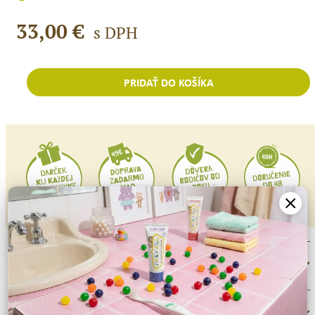
33,00
€
s DPH
PRIDAŤ DO KOŠÍKA
množstvo
Jack
N
´Jill
Darčekový
set
OCTOPUS
POPIS
ĎALŠIE INFORMÁCIE