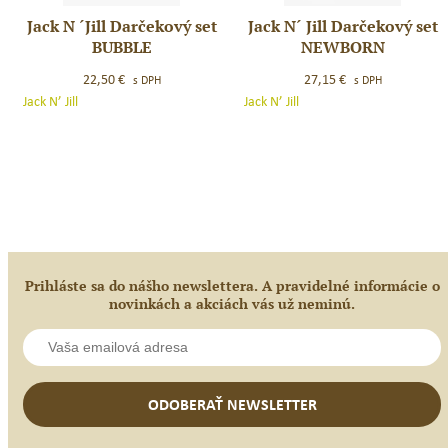
Jack N ´Jill Darčekový set
Jack N´ Jill Darčekový set
Jack
Jack
BUBBLE
NEWBORN
N
N
´Jill
´
22,50
€
27,15
€
s DPH
s DPH
Darčekový
Jill
Jack N’ Jill
Jack N’ Jill
set
Darčekový
BUBBLE
set
NEWBORN
Prihláste sa do nášho newslettera. A pravidelné informácie o
novinkách a akciách vás už neminú.
ODOBERAŤ NEWSLETTER