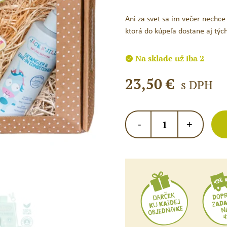
Ani za svet sa im večer nechce
ktorá do kúpeľa dostane aj týc
Na sklade už iba 2
23,50
€
s DPH
množstvo
-
+
Jack
N
´Jill
Darčekový
set
FUN