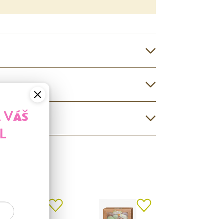
A VÁŠ
L
Y