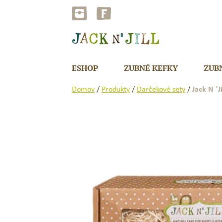
Preskočiť
na
obsah
ESHOP
ZUBNÉ KEFKY
ZUB
Domov
/
Produkty
/
Darčekové sety
/
Jack N ´