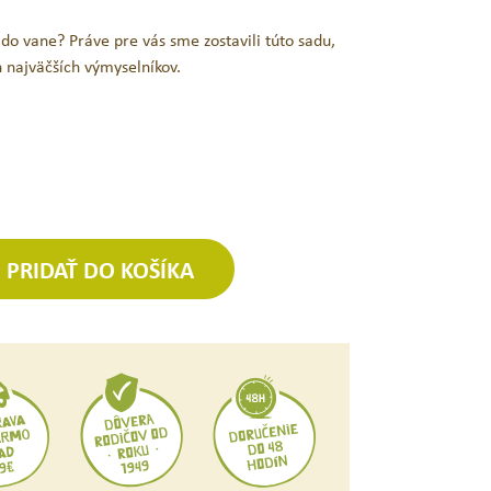
 do vane? Práve pre vás sme zostavili túto sadu,
h najväčších výmyselníkov.
PRIDAŤ DO KOŠÍKA