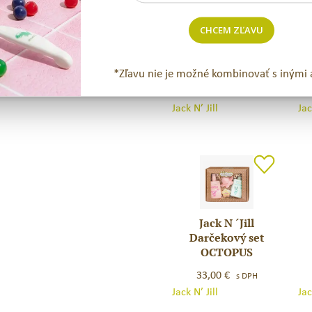
CHCEM ZĽAVU
Jack N´ Jill
Jack
Jac
Darčekový set
N
N
OPICA / NOVINKA
*Zľavu nie je možné kombinovať s inými 
´
´Jil
Jill
Da
14,63
€
s DPH
Darčekový
set
Jack N’ Jill
Jac
set
MO
OPICA
/
NOVINKA
Jack N ´Jill
Jack
Jac
Darčekový set
N
N
OCTOPUS
´Jill
´
Darčekový
Jill
33,00
€
s DPH
set
Da
Jack N’ Jill
Jac
OCTOPUS
set