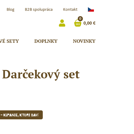
Čeština
Blog
B2B spolupráca
Kontakt
(Česká
0
Republika)
0,00
€
VÉ SETY
DOPLNKY
NOVINKY
l Darčekový set
 – kúpanie, ktoré baví