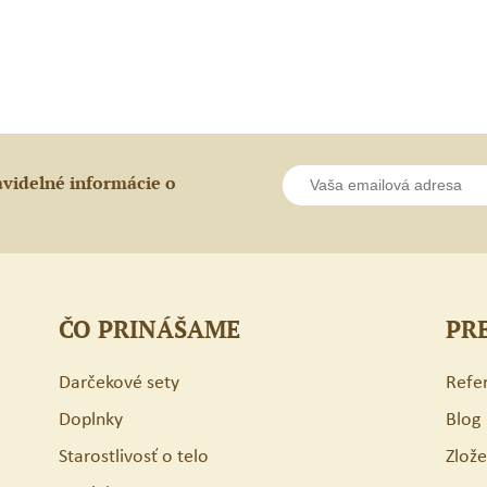
BU
BR
avidelné informácie o
ČO PRINÁŠAME
PR
Darčekové sety
Refe
Doplnky
Blog
Starostlivosť o telo
Zlož