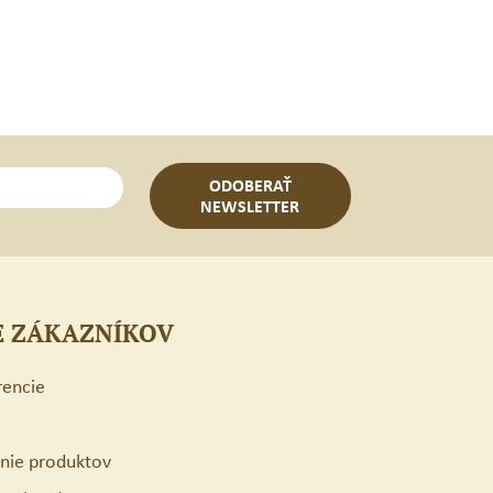
ZZY
USH
ODOBERAŤ
NEWSLETTER
E ZÁKAZNÍKOV
rencie
enie produktov