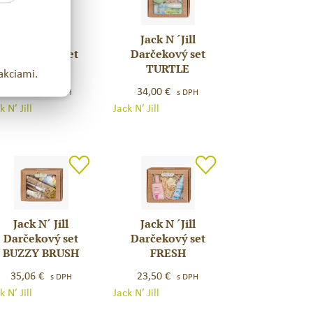
Jack N ´Jill
Jack N ´Jill
k
Jack
Darčekový set
Darčekový set
N
MOJKO
TURTLE
akciami.
l
´Jill
rčekový
Darčekový
28,88
€
34,00
€
s DPH
s DPH
set
k N’ Jill
Jack N’ Jill
JKO
TURTLE
Jack N´ Jill
Jack N ´Jill
k
Jack
Darčekový set
Darčekový set
N
BUZZY BRUSH
FRESH
´Jill
Darčekový
35,06
€
23,50
€
s DPH
s DPH
rčekový
set
k N’ Jill
Jack N’ Jill
FRESH