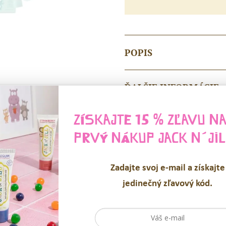
POPIS
ĎALŠIE INFORMÁCIE
ZÍSKAJTE 15 % ZĽAVU N
RECENZIE (0)
PRVÝ NÁKUP
JACK N´JIL
Zadajte svoj e-mail a získajte
SÚVISIACE PRODUKT
jedinečný zľavový kód.