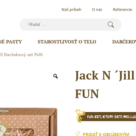
Náš príbeh
O nás
Referencie
Hľadať:
NÉ PASTY
STAROSTLIVOSŤ O TELO
DARČEKO
Jill Darčekový set FUN
Jack N ´Jil
FUN
FUN set, ktorý deti milujú
PRIDAŤ K OBĽÚBENÝM