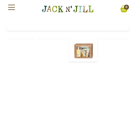
Preskočiť
0
na
obsah