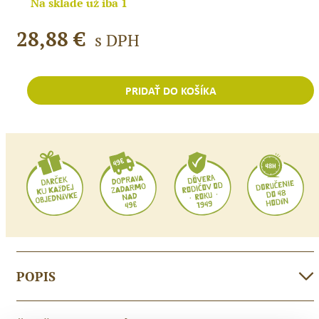
Na sklade už iba 1
28,88
€
s DPH
PRIDAŤ DO KOŠÍKA
množstvo
Jack
N
´Jill
Darčekový
set
MOJKO
POPIS