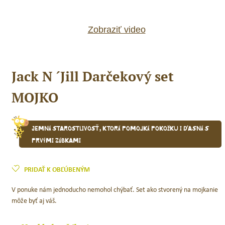
Zobraziť video
Jack N ´Jill Darčekový set
MOJKO
Jemná starostlivosť, ktorá pomojká pokožku i ďasná s
prvými zúbkami
PRIDAŤ K OBĽÚBENÝM
V ponuke nám jednoducho nemohol chýbať. Set ako stvorený na mojkanie
môže byť aj váš.