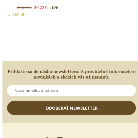
–
Original
Current
35,55
€
30,22
€
s DPH
Sonická
price
price
Jack N’ Jill
zubná
was:
is:
kefka,
35,55 €.
30,22 €.
prírodný
gél
a
zubná
pasta
na
Prihláste sa do nášho newslettera. A pravidelné informácie o
prvé
novinkách a akciách vás už neminú.
zúbky
ODOBERAŤ NEWSLETTER