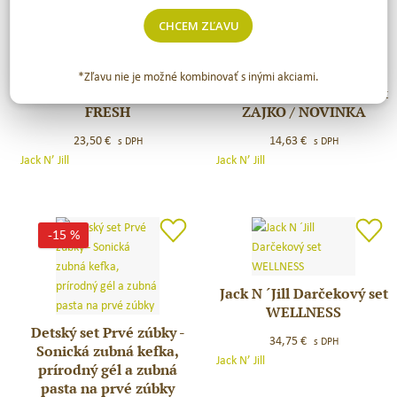
CHCEM ZĽAVU
*Zľavu nie je možné kombinovať s inými akciami.
Jack N ´Jill Darčekový set
Jack N´ Jill Darčekový set
Jack
Jack
FRESH
ZAJKO / NOVINKA
N
N
´Jill
´
23,50
€
14,63
€
s DPH
s DPH
Darčekový
Jill
Jack N’ Jill
Jack N’ Jill
set
Darčekový
FRESH
set
ZAJKO
/
-15 %
NOVINKA
Jack N ´Jill Darčekový set
Jack
WELLNESS
N
Detský set Prvé zúbky -
Detský
´Jill
34,75
€
s DPH
Sonická zubná kefka,
set
Darčekový
Jack N’ Jill
prírodný gél a zubná
Prvé
set
pasta na prvé zúbky
zúbky
WELLNESS