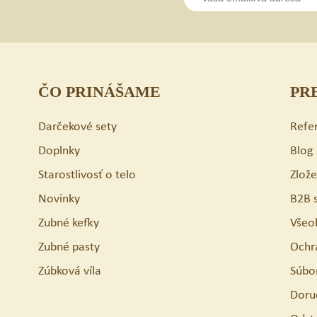
ČO PRINÁŠAME
PR
Darčekové sety
Refe
Doplnky
Blog
Starostlivosť o telo
Zlož
Novinky
B2B 
Zubné kefky
Všeo
Zubné pasty
Ochr
Zúbková víla
Súbo
Doru