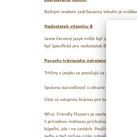
Bežným znakom zadržiavania tekutín je vrúbkov
Nedostatok vitamínu B
Jasne červený jazyk môže byť spôsobený nedost
byť špecifická pre nedostatok B2.
Poruchy tráviaceho ústrojenstva
Trhliny v jazyku sa považujú za predispozíciu
Správna starostlivosť o zdravie ústnej dutiny j
Ústa sú vstupnou bránou pre baktérie a preto j
NFco. Friendly Flossers je navlečená
zubná niť
S prírodnou mätovou príchuťou a bezplastový
kúpeľni, ale i na cestách. Používanie zubnej n
jedla a tiež znižuje riziko zubného kazu, ochor