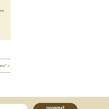
 na
ham“
>
ODOBERAŤ