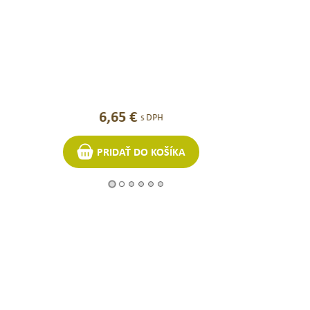
Jack N´Jill BI
MIX_Opic
6,65
€
4,
s DPH
A
PRIDAŤ DO KOŠÍKA
PRID