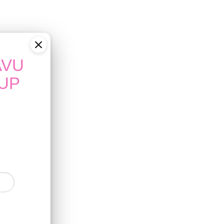
AVU
 môže
UP
iek
.
 v
zvyšky