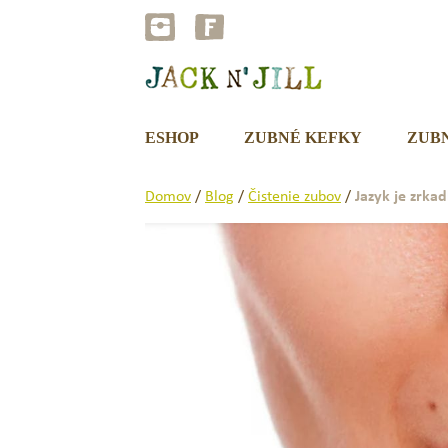
Preskočiť
na
obsah
ESHOP
ZUBNÉ KEFKY
ZUB
Domov
/
Blog
/
Čistenie zubov
/
Jazyk je zrka