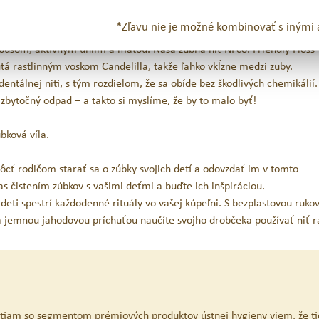
iť kľúčom k zdravému chrupu a celej ústnej dutiny.
*Zľavu nie je možné kombinovať s inými 
busom, aktívnym uhlím a mätou. Naša zubná niť NFco. Friendly Floss
á rastlinným voskom Candelilla, takže ľahko vkĺzne medzi zuby.
 dentálnej niti, s tým rozdielom, že sa obíde bez škodlivých chemikálií.
zbytočný odpad – a takto si myslíme, že by to malo byť!
bková víla.
ôcť rodičom starať sa o zúbky svojich detí a odovzdať im v tomto
s čistením zúbkov s vašimi deťmi a buďte ich inšpiráciou.
ti spestrí každodenné rituály vo vašej kúpeľni. S bezplastovou ruko
a jemnou jahodovou príchuťou naučíte svojho drobčeka používať niť r
iam so segmentom prémiových produktov ústnej hygieny viem, že ti