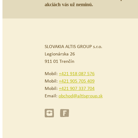
akciách vás už neminú.
SLOVAKIA ALTIS GROUP s.r.o.
Legionárska 26
911 01 Trenčín
Mobil:
+421 918 087 576
Mobil:
+421 905 705 409
Mobil:
+421 907 337 704
Email:
obchod@altisgroup.sk