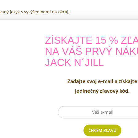
aný jazyk s vyvýšeninami na okraji.
ZÍSKAJTE 15 % ZĽ
atkom vitamínu B spolu s cheilózou (praskliny v kútikoch úst), ktorá
NA VÁŠ PRVÝ NÁK
JACK N´JILL
 ku gastrointestinálnym problémom.
Zadajte svoj e-mail a získajte
e nevyhnutná.
jedinečný zľavový kód.
e potrebné čistiť si dôkladne ústa kefkou a zubnou niťou.
bez plastov. Dopĺňa našu ponuku biologicky rozložiteľných
zubných kef
m držiakom vyrobeným z kukuričného škrobu je úžasným pomocníkom
ite vám pomôže odstrániť z medzizubného priestoru baktérie, povlak i 
CHCEM ZĽAVU
enia ďasien a zápachu z úst.