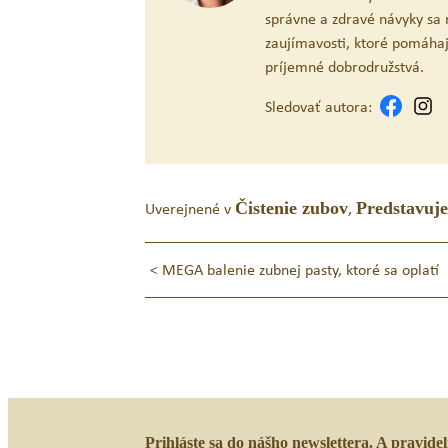
správne a zdravé návyky sa r
zaujímavosti, ktoré pomáhaj
príjemné dobrodružstvá.
Sledovať autora:
Uverejnené v
Čistenie zubov
,
Predstavuj
Navigácia
<
MEGA balenie zubnej pasty, ktoré sa oplatí
v
článku
Prihláste sa do nášho newslettera. A pravide