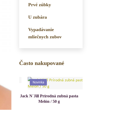
Prvé zúbky
U zubára
Vypadávanie
mliečnych zubov
Často nakupované
Novinka
Novinka
 pasta
Jack N´Jill Prírodná zubná pasta
Jablko / 50 g