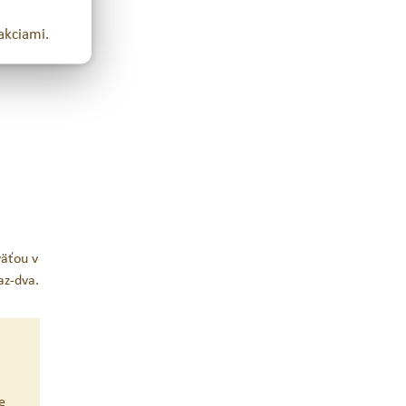
akciami.
väťou v
az-dva.
e