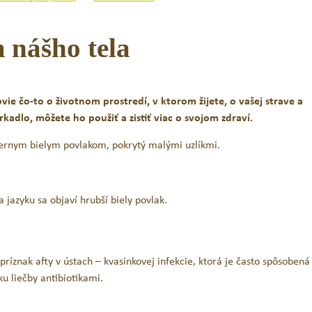
 nášho tela
vie čo-to o životnom prostredí, v ktorom žijete, o vašej strave a
23,85
€
15,90
€
6,65
€
kadlo, môžete ho použiť a zistiť viac o svojom zdraví.
s DPH
s DPH
Original
Current
ernym bielym povlakom, pokrytý malými uzlíkmi.
price
price
PRIDAŤ DO KOŠÍKA
PRIDAŤ DO KOŠÍK
was:
is:
23,85 €.
15,90 €.
 jazyku sa objaví hrubší biely povlak.
príznak afty v ústach – kvasinkovej infekcie, ktorá je často spôsobená
 liečby antibiotikami.