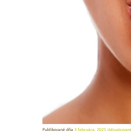
Novinka
Jack N´Jill BIO detská zubná kefka
MIX_Koala & Zajko
Publikované dňa
3 februára, 2025
(Aktualizovan