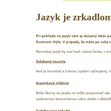
Jazyk je zrkadlom
Pri pohľade na jazyk vám aj skúsený lekár po
4,65
€
životnom štýle. V prípade, že máte po ruke zr
s DPH
Normálny jazyk by mal mať ružovú farbu, s mi
PRIDAŤ DO KOŠÍKA
Oslabená imunita
Keď je imunitný a tráviaci systém vyčerpaný, na
Kvasinková infekcia
Biele škvrny na jazyku sa môžu prejavovať ako 
nadmernou konzumáciou cukru alebo v dôsledku
Zadržiavanie tekutín