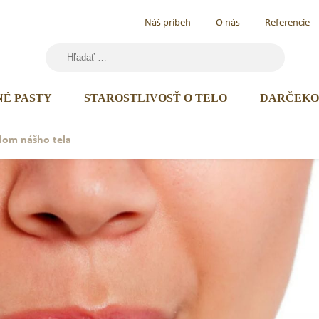
Náš príbeh
O nás
Referencie
Hľadať:
NÉ PASTY
STAROSTLIVOSŤ O TELO
DARČEKO
dlom nášho tela