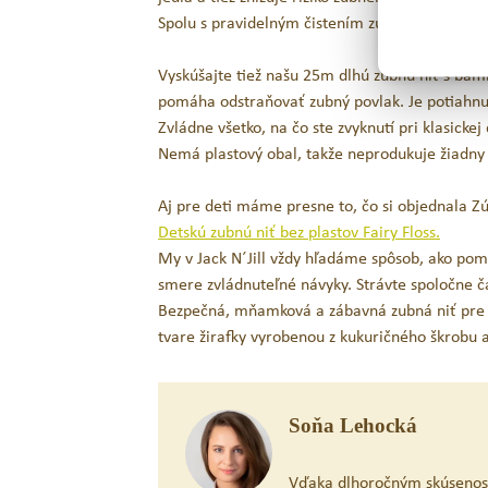
Spolu s pravidelným čistením zubov je zubná n
Vyskúšajte tiež našu 25m dlhú zubnú niť s bam
pomáha odstraňovať zubný povlak. Je potiahnut
Zvládne všetko, na čo ste zvyknutí pri klasickej
Nemá plastový obal, takže neprodukuje žiadny 
Aj pre deti máme presne to, čo si objednala Zú
Detskú zubnú niť bez plastov Fairy Floss.
My v Jack N´Jill vždy hľadáme spôsob, ako pom
smere zvládnuteľné návyky. Strávte spoločne ča
Bezpečná, mňamková a zábavná zubná niť pre de
tvare žirafky vyrobenou z kukuričného škrobu 
Soňa Lehocká
Vďaka dlhoročným skúsenost