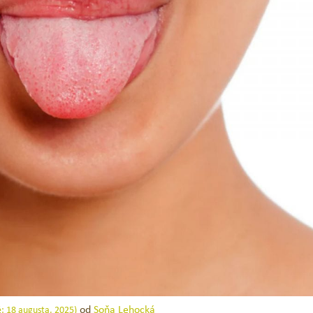
-33 %
Novinka
Set na prvé zúbky
Jack N´Jill Prírodná zubná
Melón / 50 g
od
Soňa Lehocká
é:
18 augusta, 2025
)