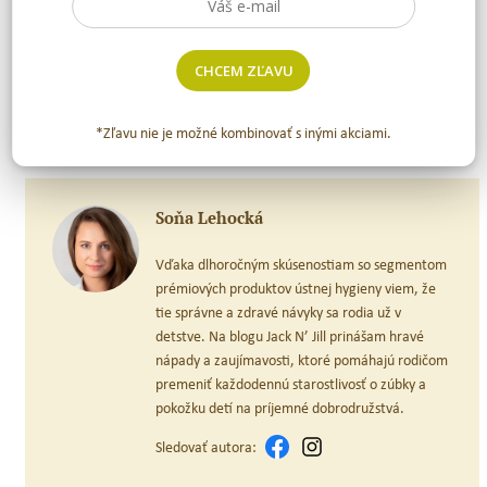
názor. My však tvrdíme, že naša
elektrická zubná kefka pre deti
je
prospešná, nikomu neublíži a rodičom skôr uľahčí prácu s dočisťovaním
zúbkov. Naučí vášho drobca, ako vyzerá jemné čistenie a zúbky dôkladne
CHCEM ZĽAVU
vyčistí. A navyše to bude vaše malé zázraky aj baviť.
*Zľavu nie je možné kombinovať s inými akciami.
Veď skúste to sami a podeľte sa s nami o vaše skúsenosti.
Soňa Lehocká
Vďaka dlhoročným skúsenostiam so segmentom
prémiových produktov ústnej hygieny viem, že
tie správne a zdravé návyky sa rodia už v
detstve. Na blogu Jack N’ Jill prinášam hravé
nápady a zaujímavosti, ktoré pomáhajú rodičom
premeniť každodennú starostlivosť o zúbky a
pokožku detí na príjemné dobrodružstvá.
Sledovať autora: