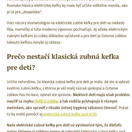
Rovnako hlavica elektrickej kefky by mala byť určite viditeľne menšia, ako
5,90
€
6,65
€
s DPH
s DPH
Original
Current
je tá pre „dospeláka“.
price
price
Hoci názory stomatológov na elektrické zubné kefky pre deti sa niekedy
 DO KOŠÍKA
PRIDAŤ DO KOŠÍKA
líšia, mamičky si túto modernú výpomoc pochvaľujú. Aj vďaka elektrickým
was:
is:
zubným kefkám sú zúbky dôkladne vyčistené a pre deti je čistenie zúbkov
takouto kefkou navyše aj zábava.
23,85 €.
15,90 €.
Prečo nestačí klasická zubná kefka
pre deti?
Určite netvrdíme, že klasická zubná kefka pre deti je málo. Ak ste si vybrali
kvalitnú zubnú kefku, s ktorou je váš malý zázrak spokojný a čistenie
zúbkov ňou ho baví, vybrali ste správne.
Niektoré deti majú však problém
naučiť sa zvyku
čistiť si zúbky
, a tak rodičia pristupujú k rôznym
metódam, ako spraviť z rituálu ústnej hygieny zábavnú činnosť
. Práve
tu by mohli pomôcť aj
elektrická zubná kefka Jack N’Jill
.
Naše elektrické zubné kefky pre deti sú výnimočné tým, že dieťaťu
počas čistenia si zúbkov rovno aj zahrajú!
Elektrická zubná kefka Jack