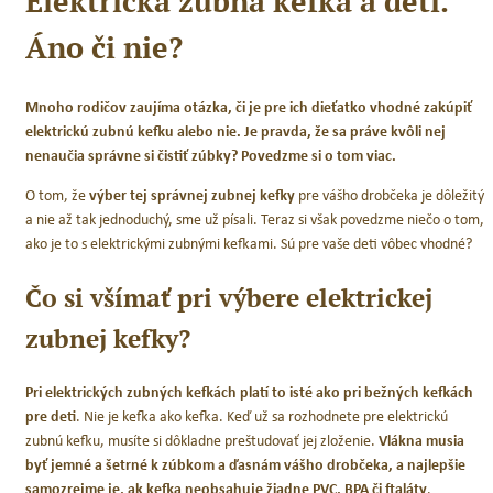
Elektrická zubná kefka a deti.
Áno či nie?
Mnoho rodičov zaujíma otázka, či je pre ich dieťatko vhodné zakúpiť
elektrickú zubnú kefku alebo nie. Je pravda, že sa práve kvôli nej
nenaučia správne si čistiť zúbky? Povedzme si o tom viac.
Novinka
O tom, že
výber tej správnej zubnej kefky
pre vášho drobčeka je dôležitý
a nie až tak jednoduchý, sme už písali. Teraz si však povedzme niečo o tom,
ako je to s elektrickými zubnými kefkami. Sú pre vaše deti vôbec vhodné?
Čo si všímať pri výbere elektrickej
zubnej kefky?
Pri elektrických zubných kefkách platí to isté ako pri bežných kefkách
pre deti
. Nie je kefka ako kefka. Keď už sa rozhodnete pre elektrickú
zubnú kefku, musíte si dôkladne preštudovať jej zloženie.
Vlákna musia
byť jemné a šetrné k zúbkom a ďasnám vášho drobčeka, a najlepšie
rvé zúbky
Jack N´Jill Prírodná zubná pasta
samozrejme je, ak kefka neobsahuje žiadne PVC, BPA či ftaláty
.
Melón / 50 g