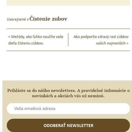
Čistenie zubov
Uverejnené v
Navigácia
<
Metódy, ako ľahko naučíte vaše
Ako podporíte zdravý rast zúbkov
v
dieťa čisteniu zúbkov.
vašich najmenších
>
článku
Prihláste sa do nášho newslettera. A pravidelné informácie o
novinkách a akciách vás už neminú.
ODOBERAŤ NEWSLETTER