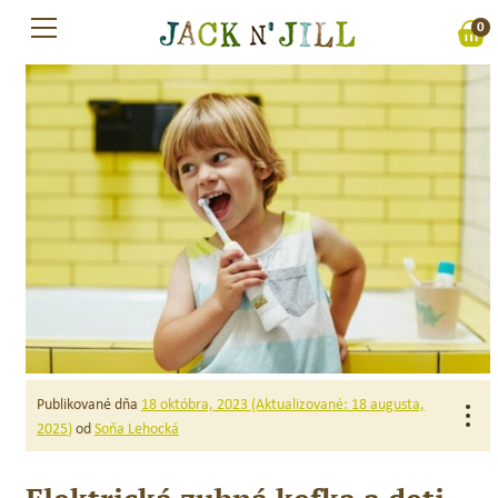
Preskočiť
0
na
obsah
Publikované dňa
18 októbra, 2023
(Aktualizované:
18 augusta,
od
Soňa Lehocká
2025
)