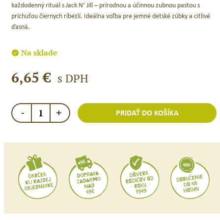
každodenný rituál s Jack N‘ Jill – prírodnou a účinnou zubnou pastou s
príchuťou čiernych ríbezlí. Ideálna voľba pre jemné detské zúbky a citlivé
ďasná.
Na sklade
6,65
€
s DPH
množstvo
-
+
PRIDAŤ DO KOŠÍKA
Jack
N
´Jill
Prírodná
zubná
pasta
Čierna
ríbezľa
/
50