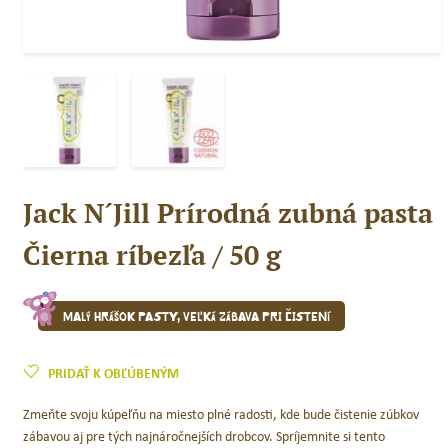
Jack N´Jill Prírodná zubná pasta
Čierna ríbezľa / 50 g
Malý hrášok pasty, veľká zábava pri čistení
PRIDAŤ K OBĽÚBENÝM
Zmeňte svoju kúpeľňu na miesto plné radosti, kde bude čistenie zúbkov
zábavou aj pre tých najnáročnejších drobcov. Spríjemnite si tento