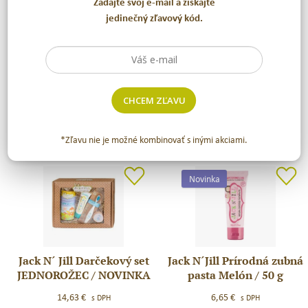
Zadajte svoj e-mail a získajte
jedinečný zľavový kód.
Jack N´Jill Prírodná zubná
Jack N´Jill Mega Berry
Jack
Jack
pasta Milkshake / 50 g
200g
N
N
´Jill
´Jill
CHCEM ZĽAVU
6,65
€
19,95
€
s DPH
s DPH
Prírodná
Mega
Jack N’ Jill
Jack N’ Jill
zubná
Berry
*Zľavu nie je možné kombinovať s inými akciami.
pasta
200g
Milkshake
/
Novinka
50
g
Jack N´ Jill Darčekový set
Jack N´Jill Prírodná zubná
Jack
Jack
JEDNOROŽEC / NOVINKA
pasta Melón / 50 g
N
N
´
´Jill
14,63
€
6,65
€
s DPH
s DPH
Jill
Prírodná