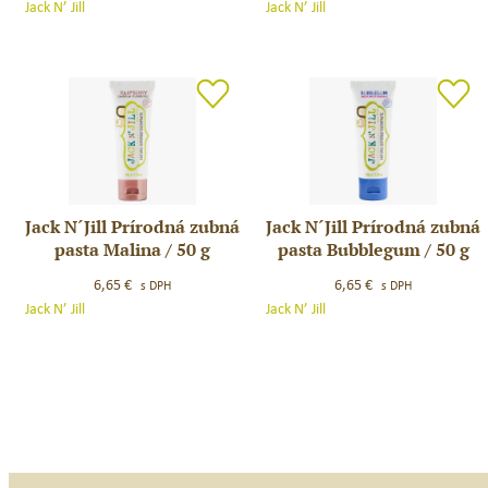
Jack N’ Jill
Jack N’ Jill
Darčekový
zubná
set
pasta
JEDNOROŽEC
Melón
/
/
NOVINKA
50
g
Jack N´Jill Prírodná zubná
Jack N´Jill Prírodná zubná
Jack
Jack
pasta Malina / 50 g
pasta Bubblegum / 50 g
N
N
´Jill
´Jill
6,65
€
6,65
€
s DPH
s DPH
Prírodná
Prírodná
Jack N’ Jill
Jack N’ Jill
zubná
zubná
pasta
pasta
Malina
Bubblegum
/
/
50
50
g
g