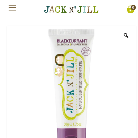
Preskočiť
0
na
obsah