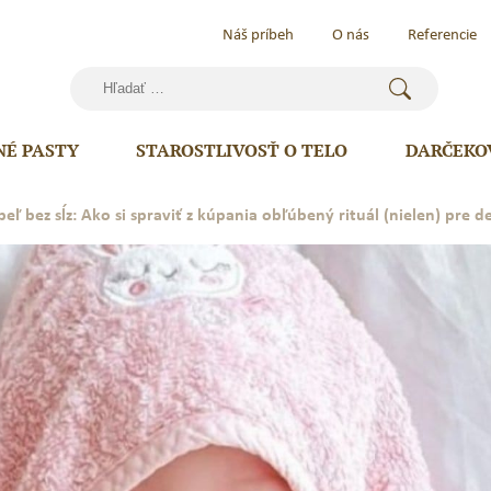
Náš príbeh
O nás
Referencie
Hľadať:
NÉ PASTY
STAROSTLIVOSŤ O TELO
DARČEKO
eľ bez sĺz: Ako si spraviť z kúpania obľúbený rituál (nielen) pre de