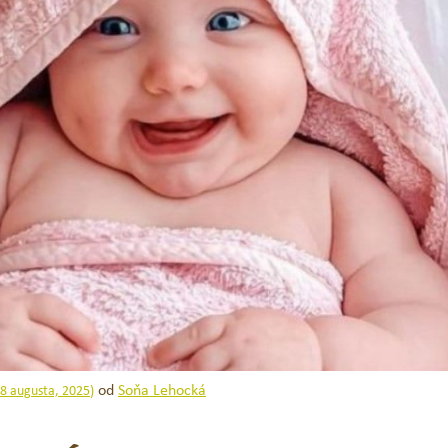
-33 %
Novinka
od
Soňa Lehocká
8 augusta, 2025
)