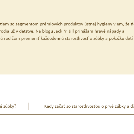
iam so segmentom prémiových produktov ústnej hygieny viem, že ti
odia už v detstve. Na blogu Jack N’ Jill prinášam hravé nápady a
ú rodičom premeniť každodennú starostlivosť o zúbky a pokožku detí
ké zúbky?
Kedy začať so starostlivosťou o prvé zúbky a 