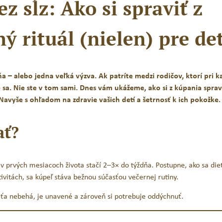
z sĺz: Ako si spraviť z
 rituál (nielen) pre det
Set na prvé zúbky
Jack N´Jill Prírodná zubn
Melón / 50 g
a – alebo jedna veľká výzva. Ak patríte medzi rodičov, ktorí pri 
23,85
€
15,90
€
6,65
€
s DPH
s DPH
 sa. Nie ste v tom sami. Dnes vám ukážeme, ako si z kúpania sprav
Original
Current
Navyše s ohľadom na zdravie vašich detí a šetrnosť k ich pokožke.
price
price
PRIDAŤ DO KOŠÍKA
PRIDAŤ DO KOŠÍK
was:
is:
ať?
23,85 €.
15,90 €.
v prvých mesiacoch života stačí 2–3× do týždňa. Postupne, ako sa die
ivitách, sa kúpeľ stáva bežnou súčasťou večernej rutiny.​
eťa nebehá, je unavené a zároveň si potrebuje oddýchnuť.​