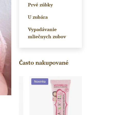
Prvé zúbky
U zubára
Vypadávanie
mliečnych zubov
Často nakupované
Novinka
Novinka