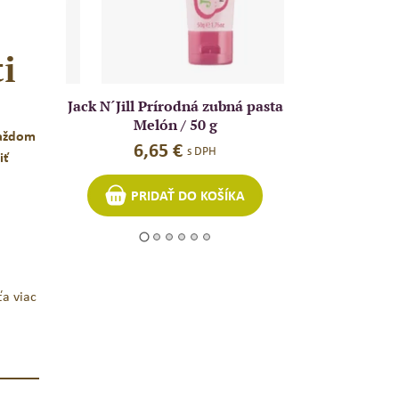
i
á pasta
Jack N´Jill Prírodná zubná pasta
Jack N´Jill
Jablko / 50 g
kefka MIX_O
každom
6,65
€
4,
s DPH
iť
A
PRIDAŤ DO KOŠÍKA
PRID
…
ťa viac