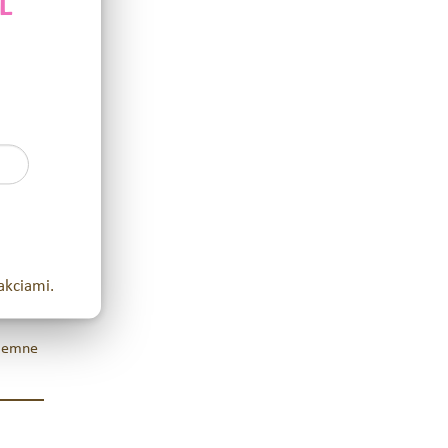
L
né a
dobre
, ktoré
akciami.
 jemne