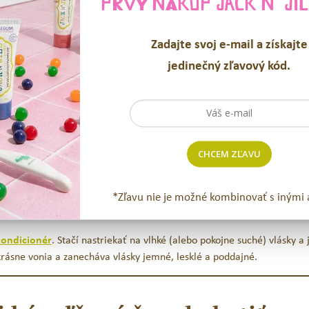
PRVÝ NÁKUP
JACK N´JIL
ždenie a neustále sa vyvíja. Preto je dôležité používať
prírodné, jem
Zadajte svoj e-mail a získajte
é chemikálie, parabény ani sulfáty.​
jedinečný zľavový kód.
chovacom géli špeciálne určenom pre novorodencov. Pre väčšie deti 
enivosťou a bez štípania v očiach.​
CHCEM ZĽAVU
ivosti – nielen detskej, ale aj rodičovskej. Hlavne pri dlhých vláskoch
*Zľavu nie je možné kombinovať s inými 
ar.​
kondicionér
. Stačí nastriekať na vlhké (alebo pokojne suché) vlásky a
krásne vonia a zanecháva vlásky jemné, lesklé a poddajné.​