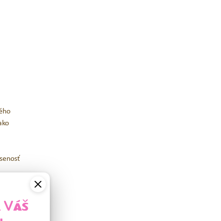
vého
ako
úsenosť
A VÁŠ