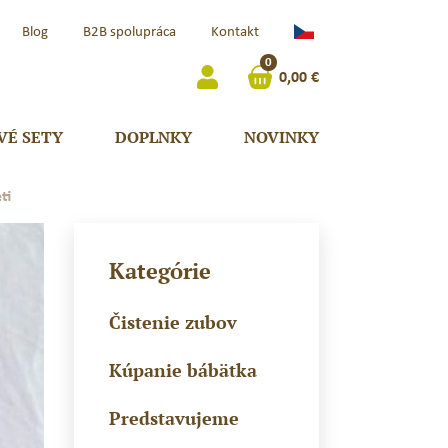
Čeština
Blog
B2B spolupráca
Kontakt
(Česká
0
Republika)
0,00
€
VÉ SETY
DOPLNKY
NOVINKY
ti
Kategórie
Čistenie zubov
Kúpanie bábätka
Predstavujeme