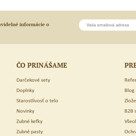
avidelné informácie o
ČO PRINÁŠAME
PR
Darčekové sety
Refe
Doplnky
Blog
Starostlivosť o telo
Zlož
Novinky
B2B 
Zubné kefky
Všeo
Zubné pasty
Ochr