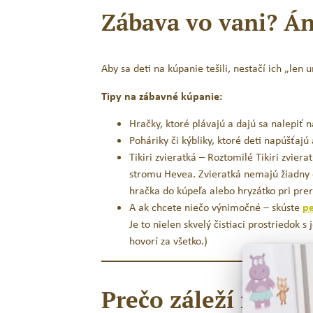
Zábava vo vani? Án
Aby sa deti na kúpanie tešili, nestačí ich „len u
Tipy na zábavné kúpanie:
Hračky, ktoré plávajú a dajú sa nalepiť 
Poháriky či kýbliky, ktoré deti napúšťajú 
Tikiri zvieratká – Roztomilé Tikiri zvi
stromu Hevea. Zvieratká nemajú žiadny o
hračka do kúpeľa alebo hryzátko pri pre
A ak chcete niečo výnimočné – skúste
pe
Je to nielen skvelý čistiaci prostriedok 
hovorí za všetko.)​
Prečo záleží na tom