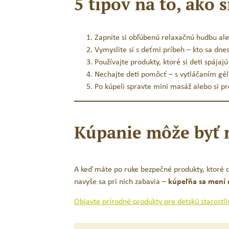
5 tipov na to, ako 
Zapnite si obľúbenú relaxačnú hudbu ale
Vymyslite si s deťmi príbeh – kto sa dn
Používajte produkty, ktoré si deti spájaj
Nechajte deti pomôcť – s vytláčaním gél
Po kúpeli spravte mini masáž alebo si pre
Kúpanie môže byť 
A keď máte po ruke bezpečné produkty, ktoré de
navyše sa pri nich zabavia –
kúpeľňa sa mení n
Objavte prírodné produkty pre detskú starostlivo