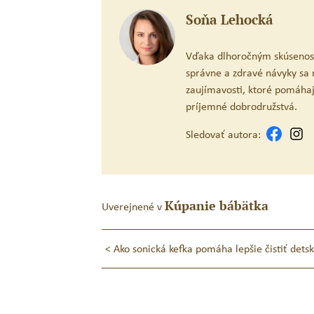
Soňa Lehocká
Vďaka dlhoročným skúsenost
správne a zdravé návyky sa r
zaujímavosti, ktoré pomáhaj
príjemné dobrodružstvá.
Sledovať autora:
Kúpanie bábätka
Uverejnené v
Navigácia
<
Ako sonická kefka pomáha lepšie čistiť dets
v