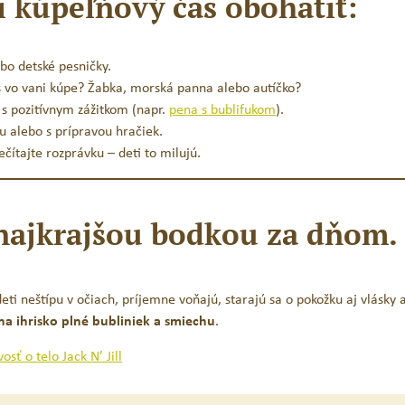
si kúpeľňový čas obohatiť:
bo detské pesničky.
es vo vani kúpe? Žabka, morská panna alebo autíčko?
ú s pozitívnym zážitkom (napr.
pena s bublifukom
).
u alebo s prípravou hračiek.
čítajte rozprávku – deti to milujú.​
najkrajšou bodkou za dňom.
ti neštípu v očiach, príjemne voňajú, starajú sa o pokožku aj vlásky 
a ihrisko plné bubliniek a smiechu
.​
sť o telo Jack N’ Jill