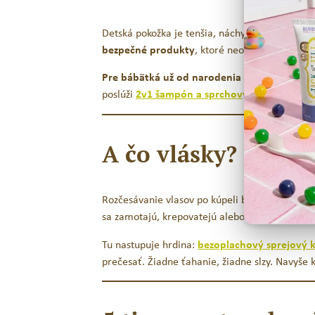
Detská pokožka je tenšia, náchylnejšia na podrá
bezpečné produkty
, ktoré neobsahujú zbytočn
Pre bábätká už od narodenia
siahnite po spr
poslúži
2v1 šampón a sprchový gél
s jemnou p
A čo vlásky?
Rozčesávanie vlasov po kúpeli býva skúška trpezl
sa zamotajú, krepovatejú alebo nechcú držať tv
Tu nastupuje hrdina:
bezoplachový sprejový 
prečesať. Žiadne ťahanie, žiadne slzy. Navyše 