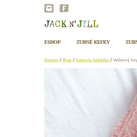
Preskočiť
na
obsah
ESHOP
ZUBNÉ KEFKY
ZUB
Domov
/
Blog
/
Kúpanie bábätka
/
Večerný kúp