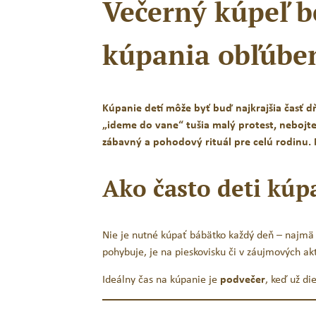
Večerný kúpeľ be
kúpania obľúbený
Jack N´Jill BIO detská zubná
kefka MIX_Koala & Zajko
Kúpanie detí môže byť buď najkrajšia časť dň
4,65
€
s DPH
„ideme do vane“ tušia malý protest, nebojte
zábavný a pohodový rituál pre celú rodinu. 
PRIDAŤ DO KOŠÍKA
Ako často deti kúp
Nie je nutné kúpať bábätko každý deň – najmä 
pohybuje, je na pieskovisku či v záujmových akt
Ideálny čas na kúpanie je
podvečer
, keď už di