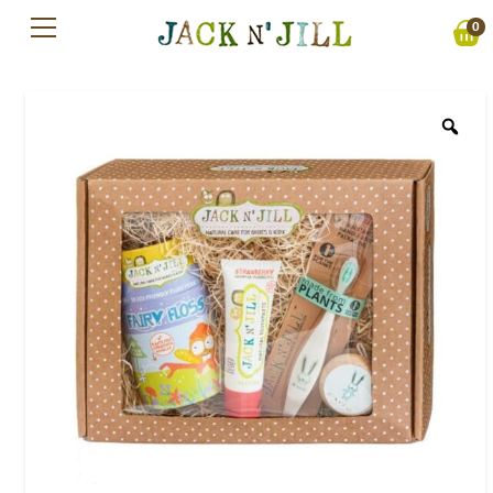
Preskočiť
0
na
obsah