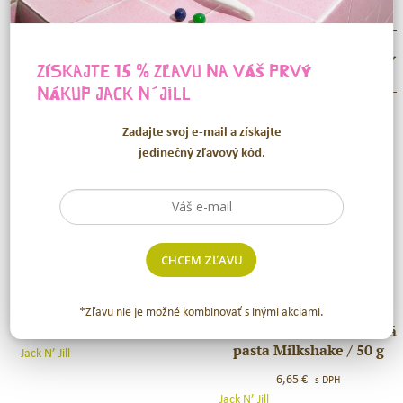
RECENZIE (0)
ZÍSKAJTE 15 % ZĽAVU NA VÁŠ PRVÝ
NÁKUP
JACK N´JILL
Zadajte svoj e-mail a získajte
SÚVISIACE PRODUKTY
jedinečný zľavový kód.
CHCEM ZĽAVU
Jack N´Jill BIO detská
Jack
zubná kefka Jednorožec
N
*Zľavu nie je možné kombinovať s inými akciami.
´Jill
Jack N´Jill Prírodná zubná
Jack
4,65
€
s DPH
BIO
pasta Milkshake / 50 g
N
Jack N’ Jill
detská
´Jill
6,65
€
s DPH
zubná
Prírodná
Jack N’ Jill