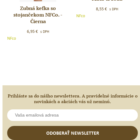
zubná
Zubná kefka so
Zubná
8,55
€
s DPH
kefka
stojančekom NFCo. -
kefka
NFco
2ks
Čierna
so
Mäta
stojančekom
6,95
€
s DPH
&
NFCo.
NFco
Šedá
–
Čierna
Prihláste sa do nášho newslettera. A pravidelné informácie o
novinkách a akciách vás už neminú.
ODOBERAŤ NEWSLETTER