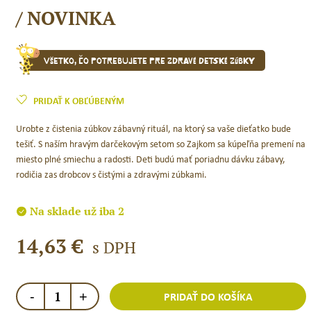
/ NOVINKA
Všetko, čo potrebujete pre zdravé detské zúbky
PRIDAŤ K OBĽÚBENÝM
Urobte z čistenia zúbkov zábavný rituál, na ktorý sa vaše dieťatko bude
tešiť. S naším hravým darčekovým setom so Zajkom sa kúpeľňa premení na
miesto plné smiechu a radosti. Deti budú mať poriadnu dávku zábavy,
rodičia zas drobcov s čistými a zdravými zúbkami.
Na sklade už iba 2
14,63
€
s DPH
množstvo
-
+
PRIDAŤ DO KOŠÍKA
Jack