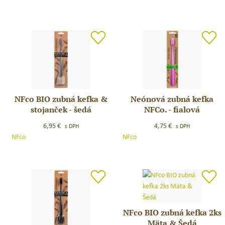
kefka
zubná
Jednorožec
pasta
Milkshake
/
50
g
NFco BIO zubná kefka &
Neónová zubná kefka
NFco
Neónová
stojanček - šedá
NFCo. - fialová
BIO
zubná
zubná
kefka
6,95
€
4,75
€
s DPH
s DPH
kefka
NFCo.
NFco
NFco
&
–
stojanček
fialová
–
šedá
NFco BIO zubná kefka 2ks
NFco
Mäta & Šedá
BIO