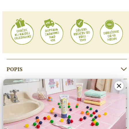
N
´
Jill
Darčekový
set
ZAJKO
/
NOVINKA
POPIS
STAROSTLIVOSŤ O ZUBNÉ KEFKY
STAROSTLIVOSŤ O ZUBNÉ PASTY
ĎALŠIE INFORMÁCIE