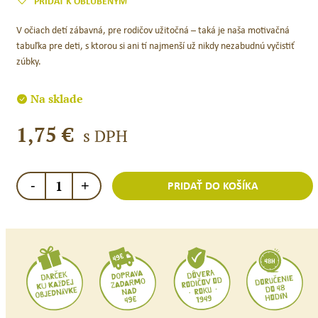
PRIDAŤ K OBĽÚBENÝM
V očiach detí zábavná, pre rodičov užitočná – taká je naša motivačná
tabuľka pre deti, s ktorou si ani tí najmenší už nikdy nezabudnú vyčistiť
zúbky.
Na sklade
1,75
€
s DPH
množstvo
-
+
PRIDAŤ DO KOŠÍKA
Jack
N
´Jill
Tabuľka
Moje
čistenie
zúbkov
SK+