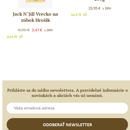
´Jill
19,95
€
s DPH
Mega
Jack N´Jill Vrecko na
Jack
Jack N’ Jill
Berry
zúbok Hrošík
N
200g
´Jill
Original
Current
6,95
€
3,47
€
s DPH
Vrecko
price
price
Jack N’ Jill
na
was:
is:
zúbok
6,95 €.
3,47 €.
Hrošík
Prihláste sa do nášho newslettera. A pravidelné informácie o
novinkách a akciách vás už neminú.
ODOBERAŤ NEWSLETTER