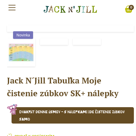
Preskočiť
0
na
obsah
Novinka
Jack N´Jill Tabuľka Moje
čistenie zúbkov SK+ nálepky
Dvakrát denne úsmev – s nálepkami ide čistenie zúbkov
samo