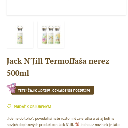
Jack N´Jill Termofľaša nerez
500ml
Teplý čajík udržím, ochladenie pozdržím
PRIDAŤ K OBĽÚBENÝM
„Ideme do toho“, povedali si naše roztomilé zvieratká a už aj boli na
nových doplnkových produktoch Jack N’Jill.
Jednou z noviniek je táto