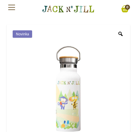
Preskočiť
0
na
obsah
Novinka