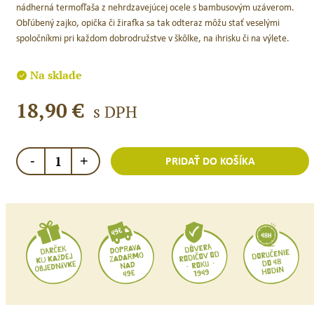
nádherná termofľaša z nehrdzavejúcej ocele s bambusovým uzáverom.
Obľúbený zajko, opička či žirafka sa tak odteraz môžu stať veselými
spoločníkmi pri každom dobrodružstve v škôlke, na ihrisku či na výlete.
Na sklade
18,90
€
s DPH
množstvo
-
+
PRIDAŤ DO KOŠÍKA
Jack
N
´Jill
Termofľaša
nerez
500ml