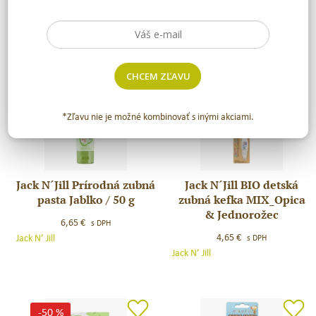
nálepky
´Jill
´Jill
19,95
€
s DPH
Mega
Tabuľka
1,75
€
Jack N’ Jill
s DPH
Berry
Moje
Jack N’ Jill
200g
čistenie
zúbkov
CHCEM ZĽAVU
SK+
nálepky
Novinka
Novinka
*Zľavu nie je možné kombinovať s inými akciami.
Jack N´Jill Prírodná zubná
Jack N´Jill BIO detská
Jack
Jack
pasta Jablko / 50 g
zubná kefka MIX_Opica
N
N
& Jednorožec
´Jill
´Jill
6,65
€
s DPH
Prírodná
BIO
4,65
€
Jack N’ Jill
s DPH
zubná
detská
Jack N’ Jill
pasta
zubná
Jablko
kefka
/
MIX_Opica
50
&
-50 %