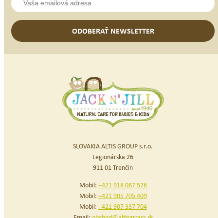
ODOBERAŤ NEWSLETTER
SLOVAKIA ALTIS GROUP s.r.o.
Legionárska 26
911 01 Trenčín
Mobil:
+421 918 087 576
Mobil:
+421 905 705 409
Mobil:
+421 907 337 704
Email:
obchod@altisgroup.sk