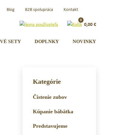
Čeština
Blog
B2B spolupráca
Kontakt
(Česká
Republika)
0
0,00
€
VÉ SETY
DOPLNKY
NOVINKY
Kategórie
Čistenie zubov
Kúpanie bábätka
Predstavujeme