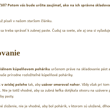
Jill? Potom vás bude určite zaujímať, ako na ich správne skladova
už písali v našom staršom článku.
 treba správať k zubnej paste. Čuduj sa svete, ale aj ona si vyžaduj
ovanie
ciálnom kúpelňovom poháriku
určenom práve na skladovanie pást 
 naše prírodne rozložiteľné kúpelňové poháriky.
-33 %
Novinka
k
v zvislej polohe
tak, aby
uzáver smeroval nahor
. Vždy však pri tom
Set na prvé zúbky
i
. Nie je totiž vhodné, aby sa zubná kefka dotýkala otvoru na uzávere 
Jack N´Jill Prírodná zubná
by pasty.
Melón / 50 g
dné zloženie, nie je vhodné, aby bol pohárik, v ktorom sú uložené, dlh