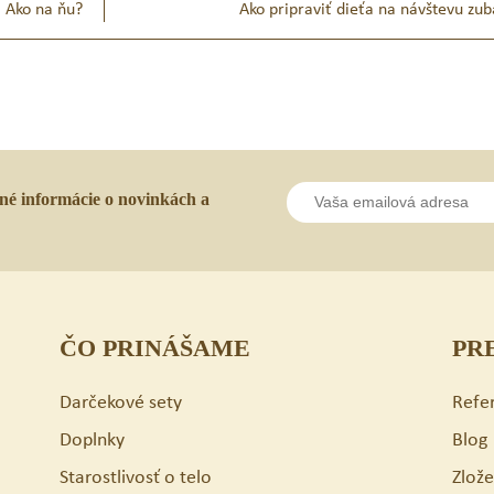
. Ako na ňu?
Ako pripraviť dieťa na návštevu zu
lné informácie o novinkách a
ČO PRINÁŠAME
PR
Darčekové sety
Refe
Doplnky
Blog
Starostlivosť o telo
Zlož