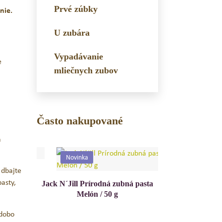
Prvé zúbky
nie.
U zubára
Vypadávanie
e
mliečnych zubov
Často nakupované
a
Novinka
Novinka
 dbajte
pasty,
 pasta
Jack N´Jill Prírodná zubná pasta
Jablko / 50 g
odobo