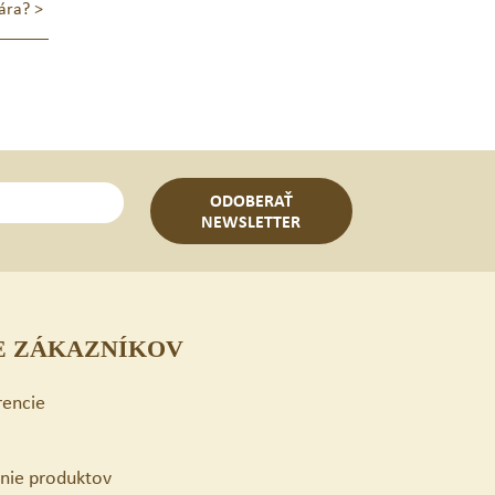
bára?
>
ODOBERAŤ
NEWSLETTER
E ZÁKAZNÍKOV
rencie
enie produktov