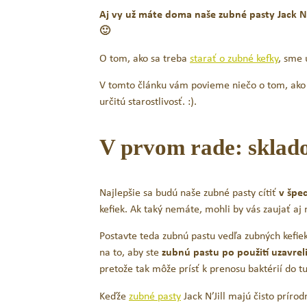
Aj vy už máte doma naše zubné pasty Jack N’
🙂
O tom, ako sa treba
starať o zubné kefky
, sme 
V tomto článku vám povieme niečo o tom, ako sa
určitú starostlivosť. :).
V prvom rade: sklad
Najlepšie sa budú naše zubné pasty cítiť
v špe
kefiek. Ak taký nemáte, mohli by vás zaujať aj
Novinka
Postavte teda zubnú pastu vedľa zubných kefie
na to, aby ste
zubnú pastu po použití uzavrel
Jack N´Jill BIO detská zubná kefka
pretože tak môže prísť k prenosu baktérií do tu
MIX_Koala & Zajko
Keďže
zubné pasty
Jack N’Jill majú čisto príro