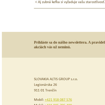
Navigácia
<
Aj zubná kefka si vyžaduje vašu starostlivosť
v
článku
Prihláste sa do nášho newslettera. A pravide
akciách vás už neminú.
SLOVAKIA ALTIS GROUP s.r.o.
Legionárska 26
911 01 Trenčín
Mobil:
+421 918 087 576