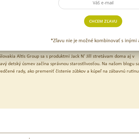
pastu
spotrebovať do 6 mesiacov
po jej otvorení.
rávne a oni sa vám za to odvďačia zdravým úsmevom. Existuje krajší d
CHCEM ZĽAVU
*Zľavu nie je možné kombinovať s inými 
lovakia Altis Group sa s produktmi Jack N' Jill stretávam doma aj v
ravý detský úsmev začína správnou starostlivosťou. Na našom blogu sa
svedčené rady, ako premeniť čistenie zúbkov a kúpeľ na zábavnú rutinu