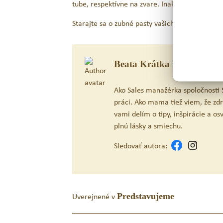
tube, respektívne na zvare. Inak treba zubnú 
Starajte sa o zubné pasty vašich drobčekov sp
Beata Krátka Rafajová
Ako Sales manažérka spoločnosti S
práci. Ako mama tiež viem, že zd
vami delím o tipy, inšpirácie a o
plnú lásky a smiechu.
Sledovať autora:
Uverejnené v
Predstavujeme