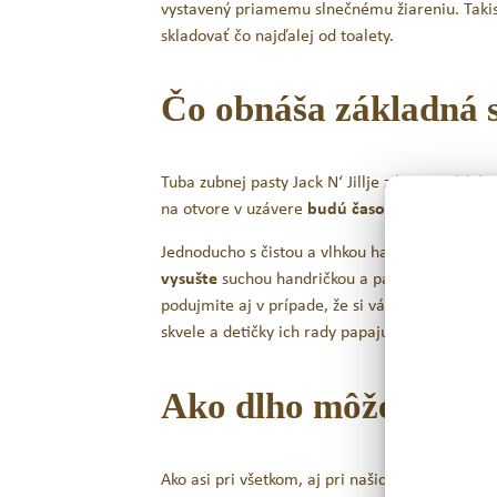
vystavený priamemu slnečnému žiareniu. Takist
skladovať čo najďalej od toalety.
Čo obnáša základná s
Tuba zubnej pasty Jack N‘ Jillje z hygienický
4,65
€
s DPH
na otvore v uzávere
budú časom vytvárať men
PRIDAŤ DO KOŠÍKA
Jednoducho s čistou a vlhkou handričkou či ut
vysušte
suchou handričkou a pastu umiestnite
podujmite aj v prípade, že si váš drobček na 
skvele a detičky ich rady papajú, ale môžu tým
Ako dlho môžete použ
Ako asi pri všetkom, aj pri našich zubných pastá