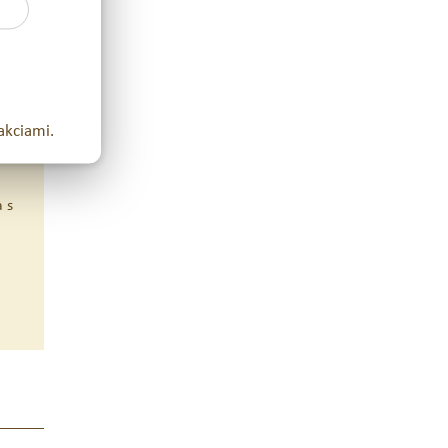
ar? 🙂
akciami.
 s