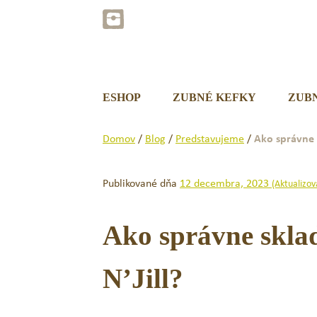
Preskočiť
na
obsah
ESHOP
ZUBNÉ KEFKY
ZUB
Domov
/
Blog
/
Predstavujeme
/
Ako správne 
Publikované dňa
12 decembra, 2023
(Aktualizo
Ako správne skla
N’Jill?