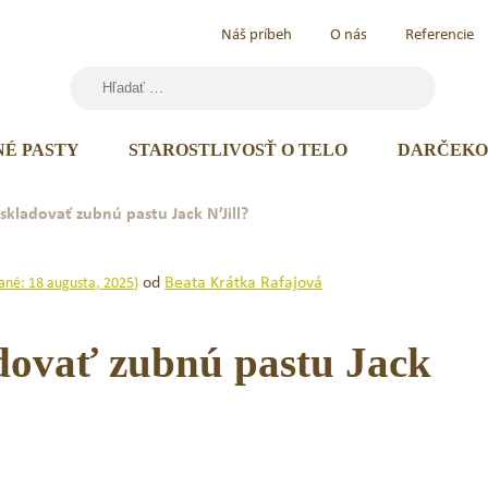
Náš príbeh
O nás
Referencie
Hľadať:
NÉ PASTY
STAROSTLIVOSŤ O TELO
DARČEKO
skladovať zubnú pastu Jack N’Jill?
od
Beata Krátka Rafajová
vané:
18 augusta, 2025
)
dovať zubnú pastu Jack