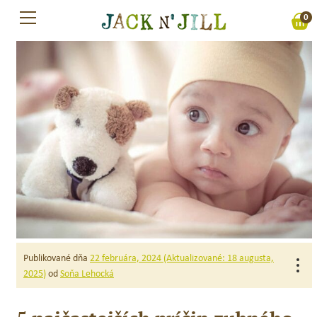
Preskočiť
0
na
obsah
Publikované dňa
22 februára, 2024
(Aktualizované:
18 augusta,
od
Soňa Lehocká
2025
)