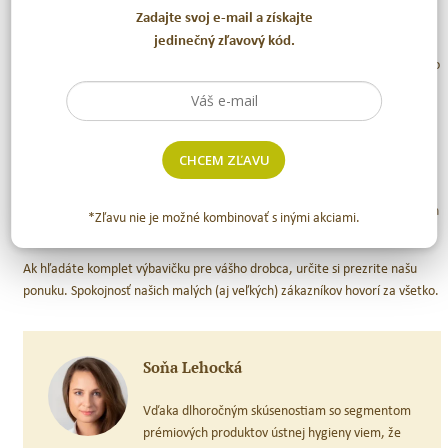
Zadajte svoj e-mail a získajte
jedinečný zľavový kód.
Tomu, aby sa baktérie dostali do ústočiek nijako nezabránite. Jediný
spôsob, ako s nimi zabojovať, je dôkladné a pravidelné čistenie. Nejde len o
dostatočnú frekvenciu čistenia a správnu metódu.
Záleží aj na výbere tej
správnej zubnej kefky a pasty
. Nezabúdajte, že deti často zubné pasty
prehĺtajú, a preto treba extrémne dbať na to, aby ste im vybrali tú
správnu.
CHCEM ZĽAVU
Náš tip sú jednoznačne zubné pasty Jack N’Jill. Ide totižto o
najbezpečnejšie prírodné zubné pasty, ktoré neobsahujú fluoridy, cukry, ich
*Zľavu nie je možné kombinovať s inými akciami.
zloženie je čisto prírodné a navyše aj skvele chutia.
Ak hľadáte komplet výbavičku pre vášho drobca, určite si prezrite našu
ponuku. Spokojnosť našich malých (aj veľkých) zákazníkov hovorí za všetko.
Soňa Lehocká
Vďaka dlhoročným skúsenostiam so segmentom
prémiových produktov ústnej hygieny viem, že