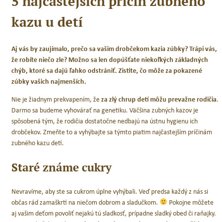
5 najčastejších príčin zubného
kazu u detí
Aj vás by zaujímalo, prečo sa vašim drobčekom kazia zúbky? Trápi vás,
že robíte niečo zle? Možno sa len dopúšťate niekoľkých základných
chýb, ktoré sa dajú ľahko odstrániť. Zistite, čo môže za pokazené
-33 %
zúbky vašich najmenších.
Nie je žiadnym prekvapením, že
za zlý chrup detí môžu prevažne rodičia
.
Darmo sa budeme vyhovárať na genetiku. Väčšina zubných kazov je
spôsobená tým, že rodičia dostatočne nedbajú na ústnu hygienu ich
drobčekov. Zmeňte to a vyhýbajte sa týmto piatim najčastejším príčinám
zubného kazu detí.
Staré známe cukry
Nevravíme, aby ste sa cukrom úplne vyhýbali. Veď predsa každý z nás si
občas rád zamaškrtí na niečom dobrom a sladučkom.
Pokojne môžete
etská zubná kefka
Set na prvé zúbky
aj vašim deťom povoliť nejakú tú sladkosť, prípadne sladký obed či raňajky.
a & Zajko