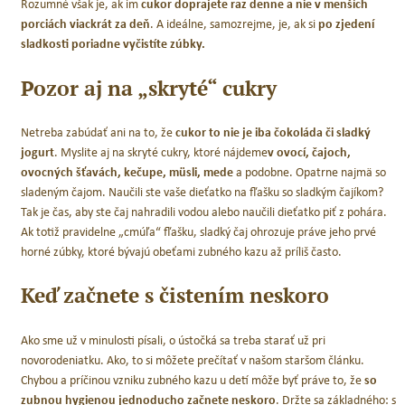
Rozumné však je, ak im
cukor doprajete raz denne a nie v menších
€
23,85
€
15,90
€
porciách viackrát za deň
. A ideálne, samozrejme, je, ak si
po zjedení
s DPH
s DPH
Original
Current
sladkosti poriadne vyčistíte zúbky.
price
price
 DO KOŠÍKA
PRIDAŤ DO KOŠÍKA
Pozor aj na „skryté“ cukry
was:
is:
23,85 €.
15,90 €.
Netreba zabúdať ani na to, že
cukor to nie je iba čokoláda či sladký
jogurt
. Myslite aj na skryté cukry, ktoré nájdeme
v ovocí, čajoch,
ovocných šťavách, kečupe, müsli, mede
a podobne. Opatrne najmä so
sladeným čajom. Naučili ste vaše dieťatko na fľašku so sladkým čajíkom?
Tak je čas, aby ste čaj nahradili vodou alebo naučili dieťatko piť z pohára.
Ak totiž pravidelne „cmúľa“ fľašku, sladký čaj ohrozuje práve jeho prvé
horné zúbky, ktoré bývajú obeťami zubného kazu až príliš často.
Keď začnete s čistením neskoro
Ako sme už v minulosti písali, o ústočká sa treba starať už pri
novorodeniatku. Ako, to si môžete prečítať v našom staršom článku.
Chybou a príčinou vzniku zubného kazu u detí môže byť práve to, že
so
zubnou hygienou jednoducho začnete neskoro
. Držte sa základného: s