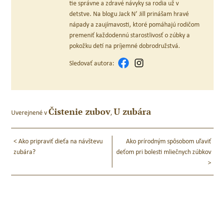
tie správne a zdravé návyky sa rodia už v
detstve. Na blogu Jack N’ Jill prinášam hravé
nápady a zaujímavosti, ktoré pomáhajú rodičom
premeniť každodennú starostlivosť o zúbky a
pokožku detí na príjemné dobrodružstvá.
Sledovať autora:
Čistenie zubov
U zubára
Uverejnené v
,
Navigácia
<
Ako pripraviť dieťa na návštevu
Ako prírodným spôsobom uľaviť
v
zubára?
deťom pri bolesti mliečnych zúbkov
>
článku