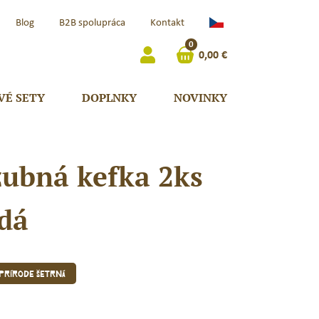
Čeština
Blog
B2B spolupráca
Kontakt
(Česká
0
Republika)
0,00
€
VÉ SETY
DOPLNKY
NOVINKY
zubná kefka 2ks
dá
 prírode šetrná