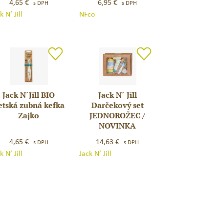
O
kefka
4,65
€
6,95
€
s DPH
s DPH
tská
&
k N’ Jill
NFco
bná
stojanček
ka
–
ica
biela
Jack N´Jill BIO
Jack N´ Jill
k
Jack
etská zubná kefka
Darčekový set
N
Zajko
JEDNOROŽEC /
l
´
NOVINKA
O
Jill
4,65
€
14,63
€
tská
Darčekový
s DPH
s DPH
k N’ Jill
Jack N’ Jill
bná
set
ka
JEDNOROŽEC
ko
/
NOVINKA