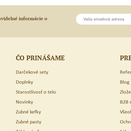
avidelné informácie o
ČO PRINÁŠAME
PR
Darčekové sety
Refe
Doplnky
Blog
Starostlivosť o telo
Zlož
Novinky
B2B 
Zubné kefky
Všeo
Zubné pasty
Ochr