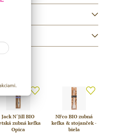
Y
akciami.
Jack N´Jill BIO
NFco BIO zubná
k
NFco
etská zubná kefka
kefka & stojanček -
BIO
Opica
biela
l
zubná