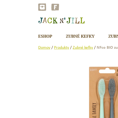
Preskočiť
na
obsah
ESHOP
ZUBNÉ KEFKY
ZUB
Domov
/
Produkty
/
Zubné kefky
/
NFco BIO z