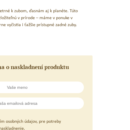
 šetrné k zubom, ďasnám aj k planéte. Túto
zložiteľnú v prírode – máme v ponuke v
ne vyčistia i ťažšie prístupné zadné zuby.
a o naskladnení produktu
ím osobných údajov, pre potreby
naskladnenie.