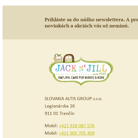
Prihláste sa do nášho newslettera. A pr
novinkách a akciách vás už neminú.
SLOVAKIA ALTIS GROUP s.r.o.
Legionárska 26
911 01 Trenčín
Mobil:
+421 918 087 576
Mobil:
+421 905 705 409