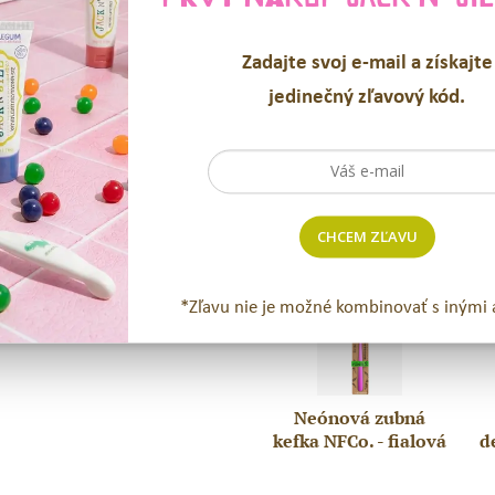
ĎALŠIE INFORMÁCIE
Zadajte svoj e-mail a získajte
jedinečný zľavový kód.
RECENZIE (0)
SÚVISIACE PRODUKT
CHCEM ZĽAVU
*Zľavu nie je možné kombinovať s inými 
Neónová zubná
Neónová
Jac
kefka NFCo. - fialová
d
zubná
N
kefka
´Jil