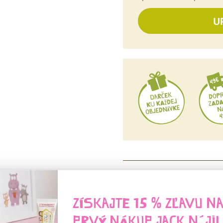
POPIS
ZÍSKAJTE 15 % ZĽAVU N
STAROSTLIVOSŤ O ZU
PRVÝ NÁKUP
JACK N´JIL