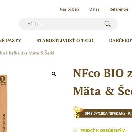
Náš príbeh
O nás
Referencie
Hľadať:
NÉ PASTY
STAROSTLIVOSŤ O TELO
DARČEKO
ubná kefka 2ks Mäta & Šedá
NFco BIO 
Mäta & Še
Sme dvojica nevídaná - k
PRIDAŤ K OBĽÚBENÝM