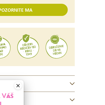
A VÁŠ
BNÉ KEFKY
L