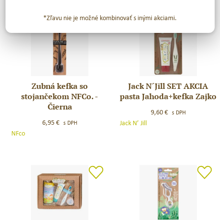
*Zľavu nie je možné kombinovať s inými akciami.
Zubná kefka so
Jack N´Jill SET AKCIA
Zubná
Jack
stojančekom NFCo. -
pasta Jahoda+kefka Zajko
kefka
N
Čierna
so
´Jill
9,60
€
s DPH
stojančekom
SET
6,95
€
Jack N’ Jill
s DPH
NFCo.
AKCIA
NFco
–
pasta
Čierna
Jahoda+kefka
Zajko