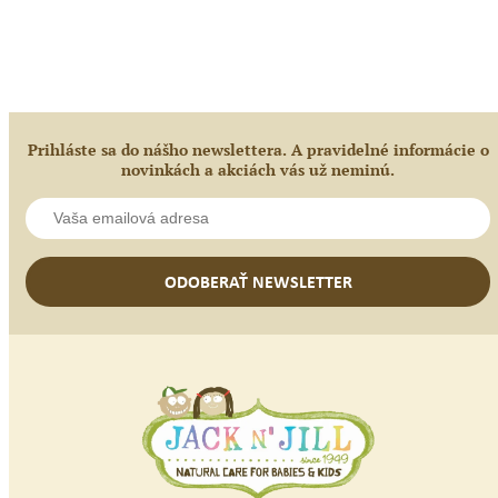
/
2
ks
v
bal.
Prihláste sa do nášho newslettera. A pravidelné informácie o
novinkách a akciách vás už neminú.
ODOBERAŤ NEWSLETTER