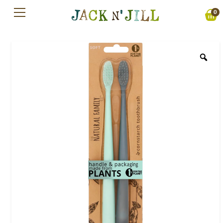
Preskočiť
0
na
obsah