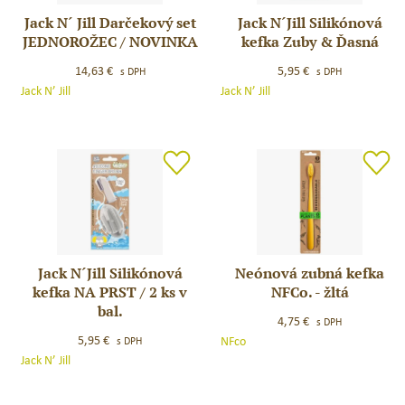
Jack N´ Jill Darčekový set
Jack N´Jill Silikónová
Jack
Jack
JEDNOROŽEC / NOVINKA
kefka Zuby & Ďasná
N
N
´
´Jill
14,63
€
5,95
€
s DPH
s DPH
Jill
Silikónová
Jack N’ Jill
Jack N’ Jill
Darčekový
kefka
set
Zuby
JEDNOROŽEC
&
/
Ďasná
NOVINKA
Jack N´Jill Silikónová
Neónová zubná kefka
Jack
Neónová
kefka NA PRST / 2 ks v
NFCo. - žltá
N
zubná
bal.
´Jill
kefka
4,75
€
s DPH
Silikónová
NFCo.
5,95
€
NFco
s DPH
kefka
–
Jack N’ Jill
NA
žltá
PRST