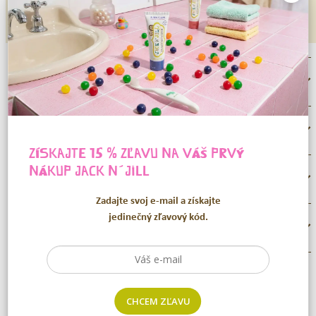
POPIS
STAROSTLIVOSŤ O ZUBNÉ KEFKY
ZÍSKAJTE 15 % ZĽAVU NA VÁŠ PRVÝ
NÁKUP
JACK N´JILL
ĎALŠIE INFORMÁCIE
Zadajte svoj e-mail a získajte
jedinečný zľavový kód.
RECENZIE (0)
SÚVISIACE PRODUKTY
CHCEM ZĽAVU