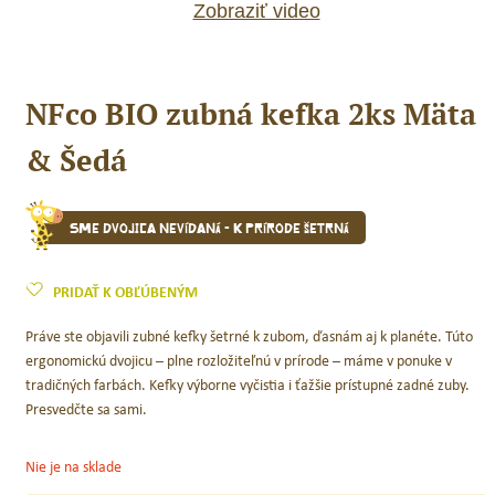
Zobraziť video
NFco BIO zubná kefka 2ks Mäta
& Šedá
Sme dvojica nevídaná - k prírode šetrná
PRIDAŤ K OBĽÚBENÝM
Práve ste objavili zubné kefky šetrné k zubom, ďasnám aj k planéte. Túto
ergonomickú dvojicu – plne rozložiteľnú v prírode – máme v ponuke v
tradičných farbách. Kefky výborne vyčistia i ťažšie prístupné zadné zuby.
Presvedčte sa sami.
Nie je na sklade