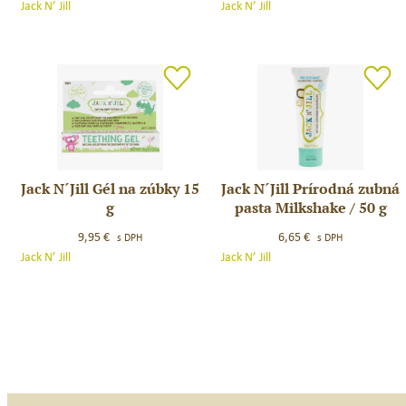
Jack N’ Jill
Jack N’ Jill
zubná
zubná
pasta
pasta
Melón
Malina
/
/
50
50
g
g
Jack N´Jill Gél na zúbky 15
Jack N´Jill Prírodná zubná
Jack
Jack
g
pasta Milkshake / 50 g
N
N
´Jill
´Jill
9,95
€
6,65
€
s DPH
s DPH
Gél
Prírodná
Jack N’ Jill
Jack N’ Jill
na
zubná
zúbky
pasta
15
Milkshake
g
/
50
g