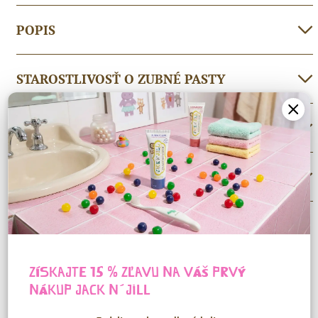
POPIS
STAROSTLIVOSŤ O ZUBNÉ PASTY
ĎALŠIE INFORMÁCIE
RECENZIE (0)
SÚVISIACE PRODUKTY
ZÍSKAJTE 15 % ZĽAVU NA VÁŠ PRVÝ
NÁKUP
JACK N´JILL
Novinka