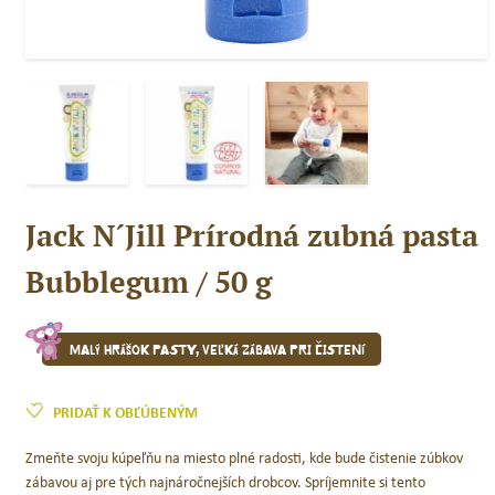
Jack N´Jill Prírodná zubná pasta
Bubblegum / 50 g
Malý hrášok pasty, veľká zábava pri čistení
PRIDAŤ K OBĽÚBENÝM
Zmeňte svoju kúpeľňu na miesto plné radosti, kde bude čistenie zúbkov
zábavou aj pre tých najnáročnejších drobcov. Spríjemnite si tento