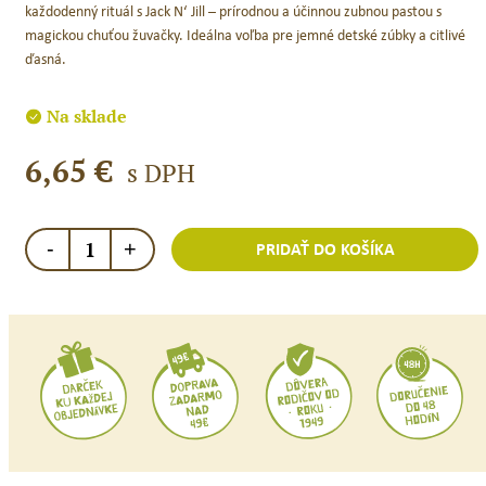
každodenný rituál s Jack N‘ Jill – prírodnou a účinnou zubnou pastou s
magickou chuťou žuvačky. Ideálna voľba pre jemné detské zúbky a citlivé
ďasná.
Na sklade
6,65
€
s DPH
množstvo
-
+
PRIDAŤ DO KOŠÍKA
Jack
N
´Jill
Prírodná
zubná
pasta
Bubblegum
/
50
g