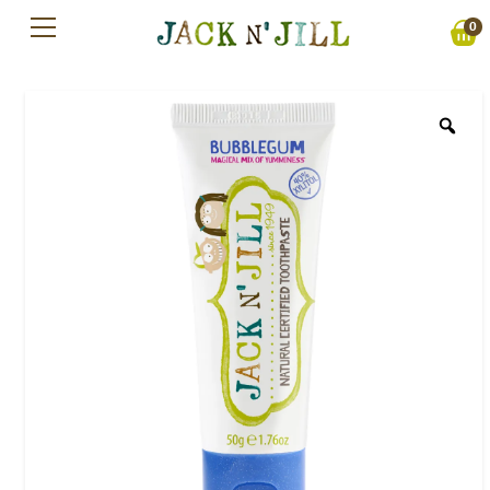
Preskočiť
0
na
obsah