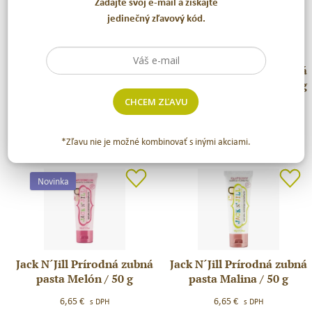
Zadajte svoj e-mail a získajte
jedinečný zľavový kód.
Jack N´Jill Prírodná zubná
Jack N´Jill Prírodná zubná
Jack
Jack
pasta Jablko / 50 g
pasta Čierna ríbezľa / 50 g
N
N
´Jill
´Jill
CHCEM ZĽAVU
6,65
€
6,65
€
s DPH
s DPH
Prírodná
Prírodná
Jack N’ Jill
Jack N’ Jill
zubná
zubná
*Zľavu nie je možné kombinovať s inými akciami.
pasta
pasta
Jablko
Čierna
/
ríbezľa
Novinka
50
/
g
50
g
Jack N´Jill Prírodná zubná
Jack N´Jill Prírodná zubná
Jack
Jack
pasta Melón / 50 g
pasta Malina / 50 g
N
N
´Jill
´Jill
6,65
€
6,65
€
s DPH
s DPH
Prírodná
Prírodná