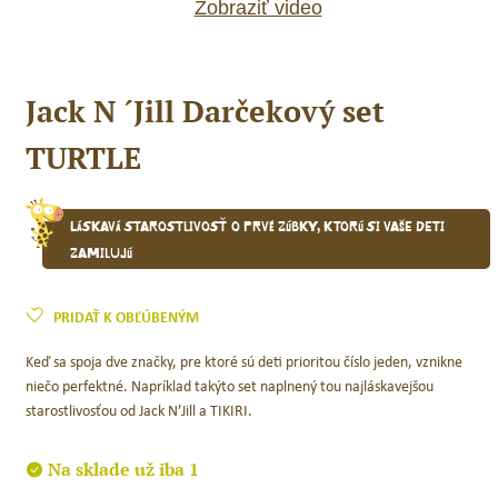
Zobraziť video
Jack N ´Jill Darčekový set
TURTLE
Láskavá starostlivosť o prvé zúbky, ktorú si vaše deti
zamilujú
PRIDAŤ K OBĽÚBENÝM
Keď sa spoja dve značky, pre ktoré sú deti prioritou číslo jeden, vznikne
niečo perfektné. Napríklad takýto set naplnený tou najláskavejšou
starostlivosťou od Jack N’Jill a TIKIRI.
Na sklade už iba 1