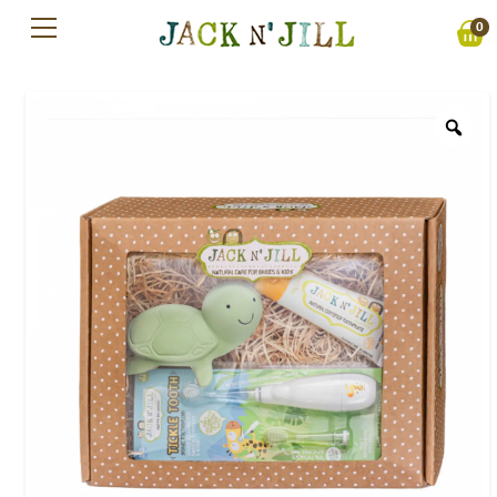
Preskočiť
0
na
obsah