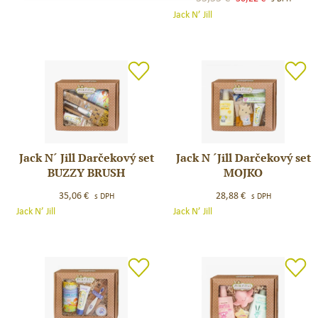
set
Sonická
price
price
Jack N’ Jill
ZAJKO
zubná
was:
is:
/
kefka,
35,55 €.
30,22 €.
NOVINKA
prírodný
gél
a
zubná
pasta
na
prvé
Jack N´ Jill Darčekový set
Jack N ´Jill Darčekový set
Jack
Jack
zúbky
BUZZY BRUSH
MOJKO
N
N
´
´Jill
35,06
€
28,88
€
s DPH
s DPH
Jill
Darčekový
Jack N’ Jill
Jack N’ Jill
Darčekový
set
set
MOJKO
BUZZY
BRUSH