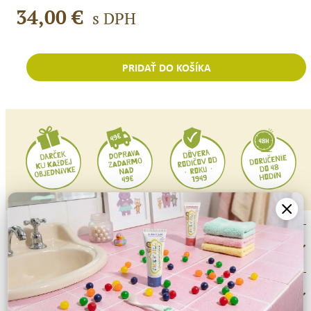
34,00
€
s DPH
PRIDAŤ DO KOŠÍKA
množstvo
Jack
N
´Jill
Darčekový
set
TURTLE
POPIS
ĎALŠIE INFORMÁCIE