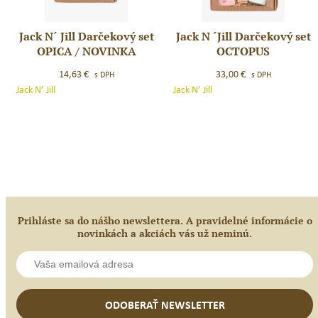
Jack N´ Jill Darčekový set
Jack N ´Jill Darčekový set
Jack
Jack
OPICA / NOVINKA
OCTOPUS
N
N
´
´Jill
14,63
€
33,00
€
s DPH
s DPH
Jill
Darčekový
Jack N’ Jill
Jack N’ Jill
Darčekový
set
set
OCTOPUS
OPICA
/
NOVINKA
Prihláste sa do nášho newslettera. A pravidelné informácie o
novinkách a akciách vás už neminú.
ODOBERAŤ NEWSLETTER