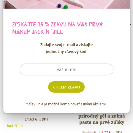
RECENZIE (0)
ZÍSKAJTE 15 % ZĽAVU NA VÁŠ PRVÝ
NÁKUP
JACK N´JILL
SÚVISIACE PRODUKTY
Zadajte svoj e-mail a získajte
jedinečný zľavový kód.
-15 %
CHCEM ZĽAVU
Jack N´ Jill Darčekový set
Detský set Prvé zúbky -
Jack
Detský
*Zľavu nie je možné kombinovať s inými akciami.
ZAJKO / NOVINKA
Sonická zubná kefka,
N
set
prírodný gél a zubná
´
Prvé
14,63
€
s DPH
pasta na prvé zúbky
Jill
zúbky
Jack N’ Jill
Darčekový
–
Original
Current
35,55
€
30,22
€
s DPH